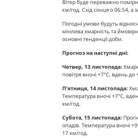
Вітер буде переважно помір
км/год. Схід сонця о 06:54, а з
Погодні умови будуть віднос
мінлива хмарність та ймовір
основні тенденції доби.
Прогноз на наступні дні:
Четвер, 13 листопада:
Хмарн
повітря вночі +7°С, вдень до 
П’ятниця, 14 листопада:
Хма
Температура вночі +7°С, вдень
км/год.
Субота, 15 листопада:
Прогн
опадів. Температура вночі +9
17 км/год.