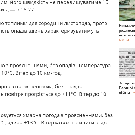
ним, його швидкість не перевищуватиме 15
ахід — о 16:27.
но теплими для середини листопада, проте
Невдали
ність опадів вдень характеризуватимуть
радянсь
до чого 
14.05.24
о з проясненнями, без опадів. Температура
+10°С. Вітер до 10 км/год.
Злодії т
рно з проясненнями, без опадів.
Першої с
війни
 повітря прогріється до +11°С. Вітер до 10
- 2
озується хмарна погода з проясненнями, без
°С, вдень +13°С. Вітер може посилитися до