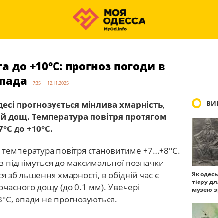
 до +10°С: прогноз погоди в
опада
7:35 | 12.11.2025
Одесі прогнозується мінлива хмарність,
ВИБ
 дощ. Температура повітря протягом
°С до +10°С.
ці температура повітря становитиме +7…+8°С.
 піднімуться до максимальної позначки
я збільшення хмарності, в обідній час є
Як одес
тіару дл
часного дощу (до 0.1 мм). Увечері
музею з
8°С, опади не прогнозуються.