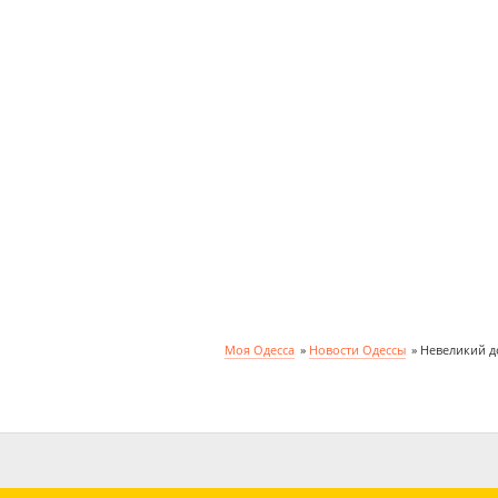
Моя Одесса
»
Новости Одессы
»
Невеликий до