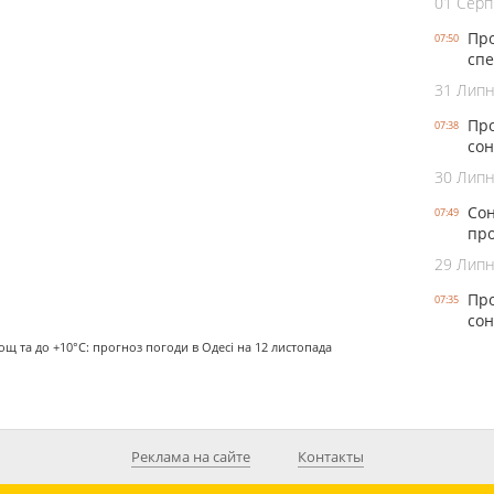
01 Серп
Про
07:50
спе
31 Лип
Про
07:38
сон
30 Лип
Сон
07:49
про
29 Лип
Про
07:35
сон
щ та до +10°С: прогноз погоди в Одесі на 12 листопада
Реклама на сайте
Контакты