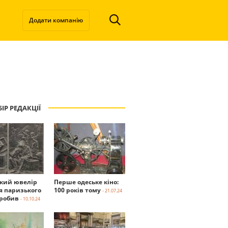
Додати компанію
ІР РЕДАКЦІЇ
ький ювелір
Перше одеське кіно:
я паризького
100 років тому
- 21.07.24
робив
- 10.10.24