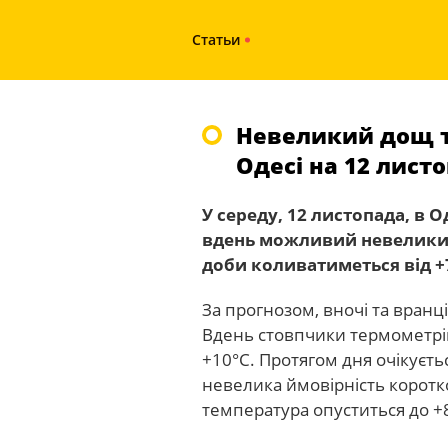
Статьи
Невеликий дощ та
Одесі на 12 лист
У середу, 12 листопада, в 
вдень можливий невеликий
доби коливатиметься від +7
За прогнозом, вночі та вран
Вдень стовпчики термометрів
+10°С. Протягом дня очікуєтьс
невелика ймовірність коротко
температура опуститься до +