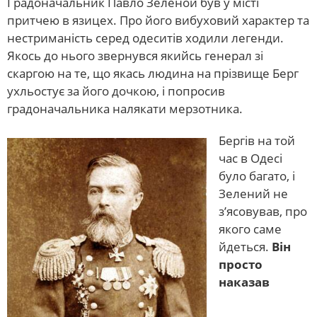
Градоначальник Павло Зеленой був у місті
притчею в язицех. Про його вибуховий характер та
нестриманість серед одеситів ходили легенди.
Якось до нього звернувся якийсь генерал зі
скаргою на те, що якась людина на прізвище Берг
ухльостує за його дочкою, і попросив
градоначальника налякати мерзотника.
Бергів на той
час в Одесі
було багато, і
Зелений не
з’ясовував, про
якого саме
йдеться.
Він
просто
наказав