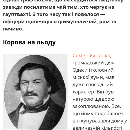
завжди посилатиме чай тим, хто чергує на
гауптвахті. З того часу так і повелося —
офіцери щовечора отримували чай, ром та
печиво.
Корова на льоду
Семен Яхненко
,
громадський діяч
Одеси і голосний
міської думи, мав
дуже своєрідний
характер. Він був
натурою щедрою і
захоплюваною. Все,
що йому подобалося,
він купував для дому у
величезній кількості