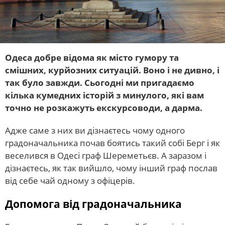
Одеса добре відома як місто гумору та
смішних, курйозних ситуацій. Воно і не дивно, і
так було завжди. Сьогодні ми пригадаємо
кілька кумедних історій з минулого, які вам
точно не розкажуть екскурсоводи, а дарма.
Адже саме з них ви дізнаєтесь чому одного
градоначальника почав боятись такий собі Берг і як
веселився в Одесі граф Шереметьєв. А заразом і
дізнаєтесь, як так вийшло, чому інший граф послав
від себе чай одному з офіцерів.
Допомога від градоначальника