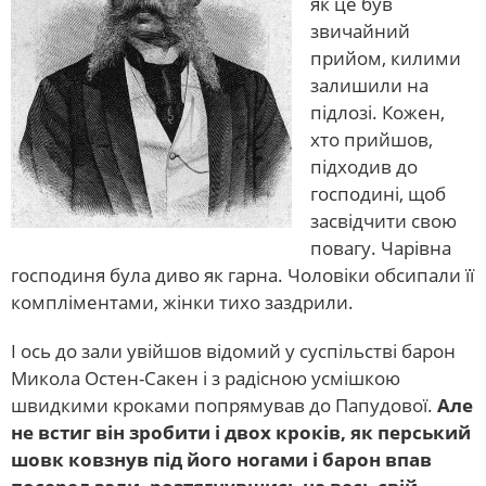
як це був
звичайний
прийом, килими
залишили на
підлозі. Кожен,
хто прийшов,
підходив до
господині, щоб
засвідчити свою
повагу. Чарівна
господиня була диво як гарна. Чоловіки обсипали її
компліментами, жінки тихо заздрили.
І ось до зали увійшов відомий у суспільстві барон
Микола Остен-Сакен і з радісною усмішкою
швидкими кроками попрямував до Папудової.
Але
не встиг він зробити і двох кроків, як перський
шовк ковзнув під його ногами і барон впав