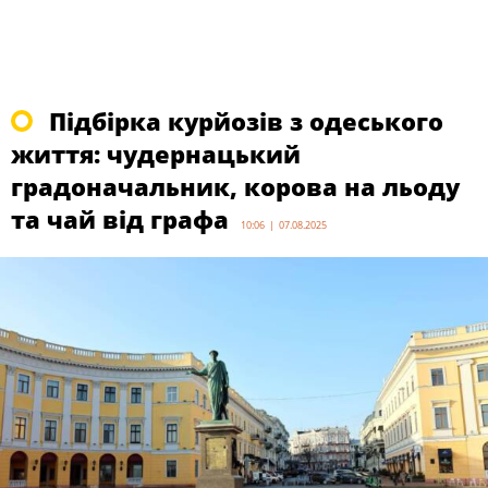
Підбірка курйозів з одеського
життя: чудернацький
градоначальник, корова на льоду
та чай від графа
10:06 | 07.08.2025