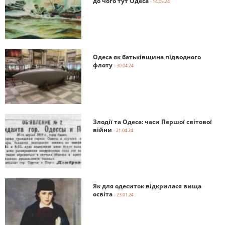
до чого тут Одеса
- 14.05.24
Одеса як батьківщина підводного
флоту
- 30.04.24
Злодії та Одеса: часи Першої світової
війни
- 21.04.24
Як для одеситок відкрилася вища
освіта
- 23.01.24