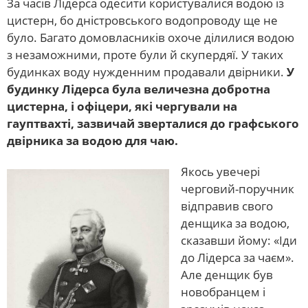
За часів Лідерса одесити користувалися водою із
цистерн, бо дністровського водопроводу ще не
було. Багато домовласників охоче ділилися водою
з незаможними, проте були й скупердяї. У таких
будинках воду нужденним продавали двірники.
У
будинку Лідерса була величезна добротна
цистерна, і офіцери, які чергували на
гауптвахті, зазвичай зверталися до графського
двірника за водою для чаю.
Якось увечері
черговий-поручник
відправив свого
денщика за водою,
сказавши йому: «Іди
до Лідерса за чаєм».
Але денщик був
новобранцем і