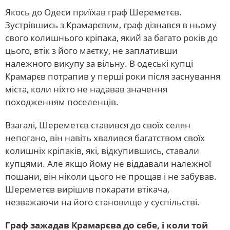
Якось до Одеси приїхав граф Шереметєв.
Зустрівшись з Крамарєвим, граф дізнався в ньому
свого колишнього кріпака, який за багато років до
цього, втік з його маєтку, не заплативши
належного викупу за вільну. В одеські купці
Крамарєв потрапив у перші роки після заснування
міста, коли ніхто не надавав значення
походженням поселенців.
Взагалі, Шереметєв ставився до своїх селян
непогано, він навіть хвалився багатством своїх
колишніх кріпаків, які, відкупившись, ставали
купцями. Але якщо йому не віддавали належної
пошани, він ніколи цього не прощав і не забував.
Шереметєв вирішив покарати втікача,
незважаючи на його становище у суспільстві.
Граф зажадав Крамарєва до себе, і коли той