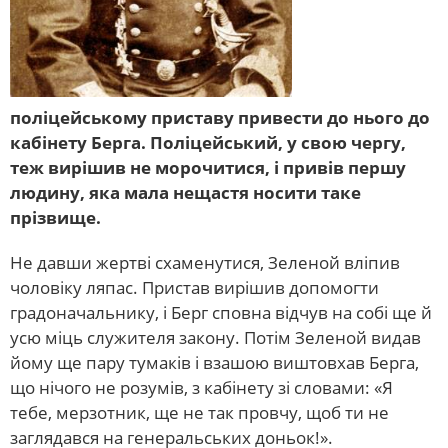
поліцейському приставу привести до нього до
кабінету Берга. Поліцейський, у свою чергу,
теж вирішив не морочитися, і привів першу
людину, яка мала нещастя носити таке
прізвище.
Не давши жертві схаменутися, Зеленой вліпив
чоловіку ляпас. Пристав вирішив допомогти
градоначальнику, і Берг сповна відчув на собі ще й
усю міць служителя закону. Потім Зеленой видав
йому ще пару тумаків і взашою виштовхав Берга,
що нічого не розумів, з кабінету зі словами: «Я
тебе, мерзотник, ще не так провчу, щоб ти не
заглядався на генеральських доньок!».