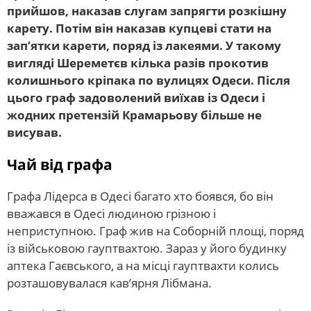
прийшов, наказав слугам запрягти розкішну
карету. Потім він наказав купцеві стати на
зап’ятки карети, поряд із лакеями. У такому
вигляді Шереметєв кілька разів прокотив
колишнього кріпака по вулицях Одеси. Після
цього граф задоволений виїхав із Одеси і
жодних претензій Крамарьову більше не
висував.
Чай від графа
Графа Лідерса в Одесі багато хто боявся, бо він
вважався в Одесі людиною грізною і
неприступною. Граф жив на Соборній площі, поряд
із військовою гауптвахтою. Зараз у його будинку
аптека Гаєвського, а на місці гауптвахти колись
розташовувалася кав’ярня Лібмана.