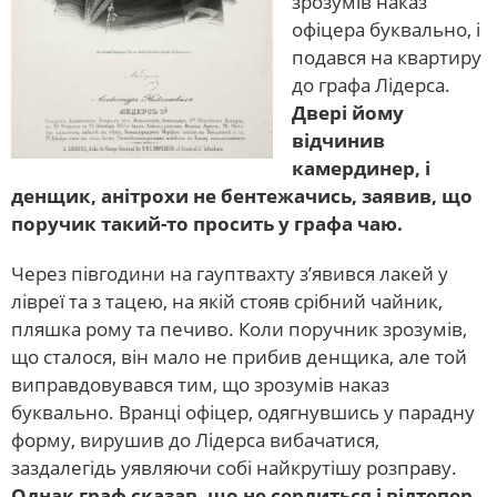
зрозумів наказ
офіцера буквально, і
подався на квартиру
до графа Лідерса.
Двері йому
відчинив
камердинер, і
денщик, анітрохи не бентежачись, заявив, що
поручик такий-то просить у графа чаю.
Через півгодини на гауптвахту з’явився лакей у
лівреї та з тацею, на якій стояв срібний чайник,
пляшка рому та печиво. Коли поручник зрозумів,
що сталося, він мало не прибив денщика, але той
виправдовувався тим, що зрозумів наказ
буквально. Вранці офіцер, одягнувшись у парадну
форму, вирушив до Лідерса вибачатися,
заздалегідь уявляючи собі найкрутішу розправу.
Однак граф сказав, що не сердиться і відтепер