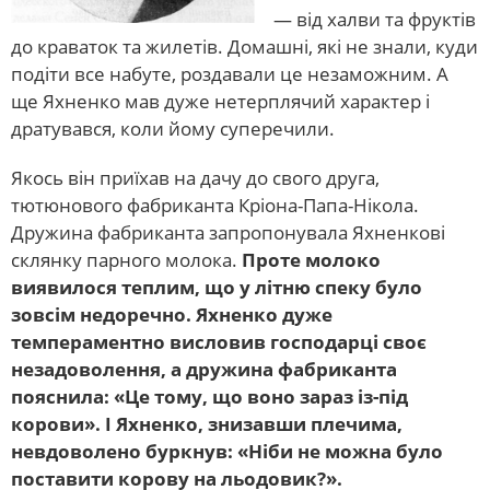
— від халви та фруктів
до краваток та жилетів. Домашні, які не знали, куди
подіти все набуте, роздавали це незаможним. А
ще Яхненко мав дуже нетерплячий характер і
дратувався, коли йому суперечили.
Якось він приїхав на дачу до свого друга,
тютюнового фабриканта Кріона-Папа-Нікола.
Дружина фабриканта запропонувала Яхненкові
склянку парного молока.
Проте молоко
виявилося теплим, що у літню спеку було
зовсім недоречно. Яхненко дуже
темпераментно висловив господарці своє
незадоволення, а дружина фабриканта
пояснила: «Це тому, що воно зараз із-під
корови». І Яхненко, знизавши плечима,
невдоволено буркнув: «Ніби не можна було
поставити корову на льодовик?».