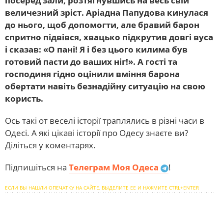
посеред зали, розтягнувшись на весь свій
величезний зріст.
Аріадна Папудова кинулася
до нього, щоб допомогти, але бравий барон
спритно підвівся, хвацько підкрутив довгі вуса
і сказав: «О пані! Я і без цього килима був
готовий пасти до ваших ніг!». А гості та
господиня гідно оцінили вміння барона
обертати навіть безнадійну ситуацію на свою
користь.
Ось такі от веселі історії траплялись в різні часи в
Одесі. А які цікаві історії про Одесу знаєте ви?
Діліться у коментарях.
Підпишіться на
Телеграм Моя Одеса
!
ЕСЛИ ВЫ НАШЛИ ОПЕЧАТКУ НА САЙТЕ, ВЫДЕЛИТЕ ЕЕ И НАЖМИТЕ CTRL+ENTER