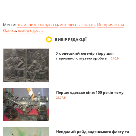
Метки:
знаменитости одессы
,
интересные факты
,
Историческая
Одесса
,
юмор одессы
ВИБІР РЕДАКЦІЇ
Як одеський ювелір тіару для
паризького музею зробив
- 10.10.24
Перше одеське кіно: 100 років тому
-
21.07.24
Невдалий рейд радянського флоту та