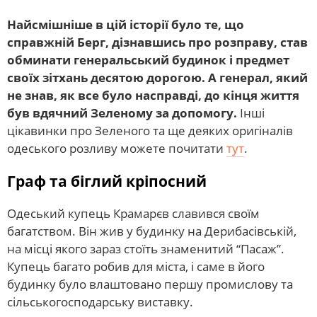
Найсмішніше в цій історії було те, що
справжній Берг, дізнавшись про розправу, став
обминати генеральський будинок і предмет
своїх зітхань десятою дорогою. А генерал, який
не знав, як все було насправді, до кінця життя
був вдячний Зеленому за допомогу.
Інші
цікавинки про Зеленого та ще деяких оригіналів
одеського розливу можете почитати
тут
.
Граф та біглий кріпосний
Одеський купець Крамарєв славився своїм
багатством. Він жив у будинку на Дерибасівській,
на місці якого зараз стоїть знаменитий “Пасаж”.
Купець багато робив для міста, і саме в його
будинку було влаштовано першу промислову та
сільськогосподарську виставку.