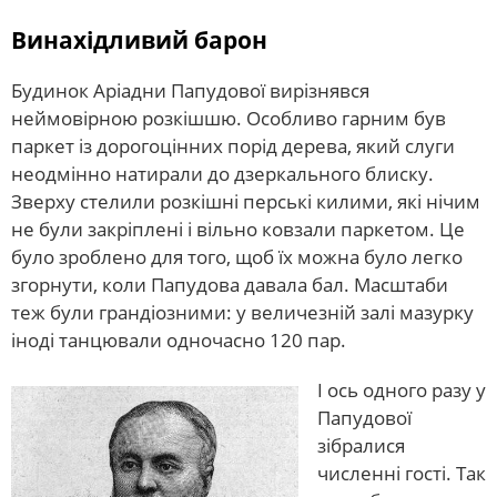
Винахідливий барон
Будинок Аріадни Папудової вирізнявся
неймовірною розкішшю. Особливо гарним був
паркет із дорогоцінних порід дерева, який слуги
неодмінно натирали до дзеркального блиску.
Зверху стелили розкішні перські килими, які нічим
не були закріплені і вільно ковзали паркетом. Це
було зроблено для того, щоб їх можна було легко
згорнути, коли Папудова давала бал. Масштаби
теж були грандіозними: у величезній залі мазурку
іноді танцювали одночасно 120 пар.
І ось одного разу у
Папудової
зібралися
численні гості. Так