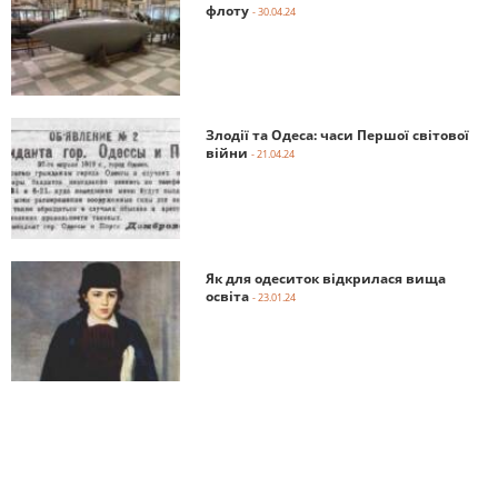
флоту
- 30.04.24
Злодії та Одеса: часи Першої світової
війни
- 21.04.24
Як для одеситок відкрилася вища
освіта
- 23.01.24