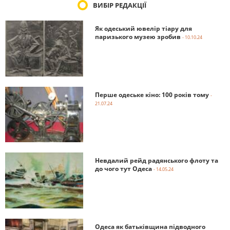
ВИБІР РЕДАКЦІЇ
Як одеський ювелір тіару для
паризького музею зробив
- 10.10.24
Перше одеське кіно: 100 років тому
-
21.07.24
Невдалий рейд радянського флоту та
до чого тут Одеса
- 14.05.24
Одеса як батьківщина підводного