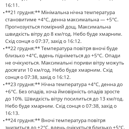
16:11.
**21 грудня:** Мінімальна нічна температура
становитиме +4°С, денна максимальна — +5°С.
Прогнозується помірний дощ. Максимальна
швидкість вітру до 8 км/год. Небо буде хмарним.
Схід сонця о 07:37, захід о 16:12.
**22 грудня:** Температура повітря вночі буде
близько +4°С, вдень підніметься до +5°С. Опади
не очікуються. Максимальні пориви вітру можуть
досягати 10 км/год. Небо буде хмарним. Схід
сонця о 07:38, захід о 16:12.
**23 грудня:** Нічна температура +4°С, денна до
+6°С. Без опадів, хоча ймовірність опадів зросте
до 10%. Швидкість вітру посилиться до 13 км/год.
Небо буде хмарним. Схід сонця о 07:38, захід о
16:13.
**24 грудня:** Вночі температура повітря
знизиться до +2°С, вдень очікується близько +5°С.