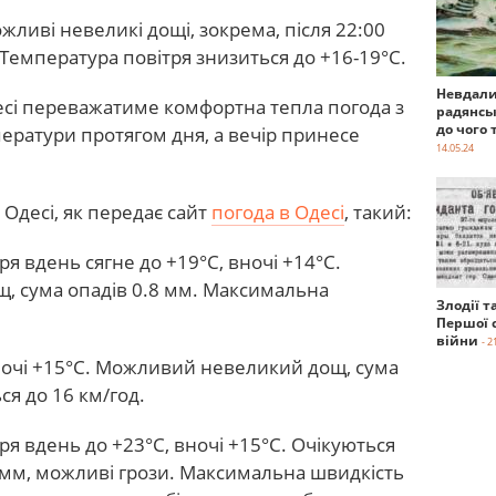
жливі невеликі дощі, зокрема, після 22:00
 Температура повітря знизиться до +16-19°С.
Невдали
есі переважатиме комфортна тепла погода з
радянсь
до чого 
ратури протягом дня, а вечір принесе
14.05.24
Одесі, як передає сайт
погода в Одесі
, такий:
ря вдень сягне до +19°С, вночі +14°С.
, сума опадів 0.8 мм. Максимальна
Злодії т
Першої с
війни
- 2
вночі +15°С. Можливий невеликий дощ, сума
ся до 16 км/год.
ря вдень до +23°С, вночі +15°С. Очікуються
3 мм, можливі грози. Максимальна швидкість