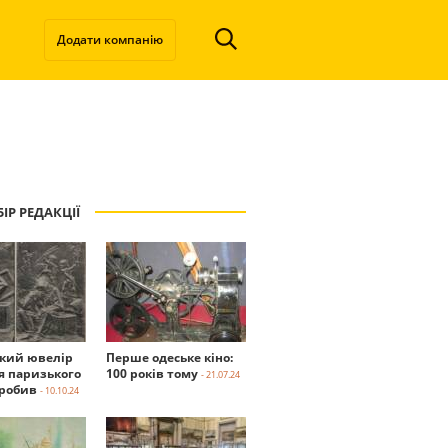
Додати компанію
ІР РЕДАКЦІЇ
ький ювелір
Перше одеське кіно:
я паризького
100 років тому
- 21.07.24
робив
- 10.10.24