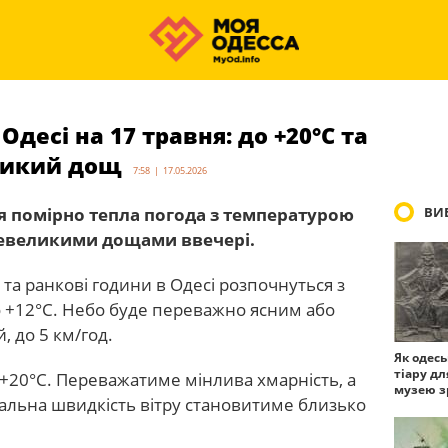
Одесі на 17 травня: до +20°С та
ликий дощ
7:58 | 17.05.2026
ся помірно тепла погода з температурою
ВИБ
 невеликими дощами ввечері.
 та ранкові години в Одесі розпочнуться з
 +12°С. Небо буде переважно ясним або
 до 5 км/год.
Як одес
тіару дл
 +20°С. Переважатиме мінлива хмарність, а
музею з
альна швидкість вітру становитиме близько