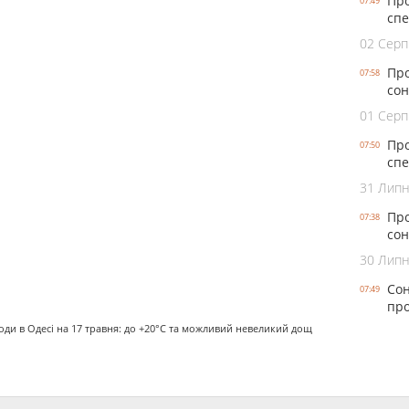
Про
07:49
спе
02 Серп
Про
07:58
сон
01 Серп
Про
07:50
спе
31 Лип
Про
07:38
сон
30 Лип
Сон
07:49
про
ди в Одесі на 17 травня: до +20°С та можливий невеликий дощ