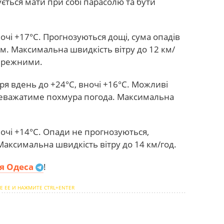
ується мати при собі парасолю та бути
ночі +17°С. Прогнозуються дощі, сума опадів
ом. Максимальна швидкість вітру до 12 км/
бережними.
ря вдень до +24°С, вночі +16°С. Можливі
ереважатиме похмура погода. Максимальна
ночі +14°С. Опади не прогнозуються,
аксимальна швидкість вітру до 14 км/год.
я Одеса
!
Е ЕЕ И НАЖМИТЕ CTRL+ENTER