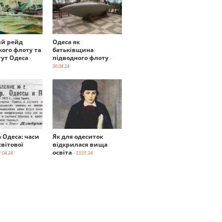
й рейд
Одеса як
кого флоту та
батьківщина
тут Одеса
підводного флоту
-
-
30.04.24
а Одеса: часи
Як для одеситок
вітової
відкрилася вища
освіта
1.04.24
- 23.01.24