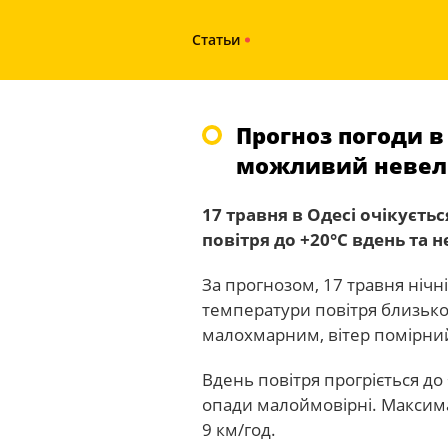
Статьи
Прогноз погоди в 
можливий неве
17 травня в Одесі очікуєть
повітря до +20°С вдень та
За прогнозом, 17 травня нічні
температури повітря близько
малохмарним, вітер помірний,
Вдень повітря прогріється до
опади малоймовірні. Максим
9 км/год.