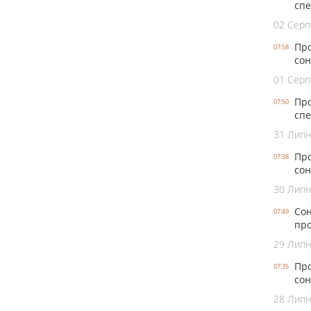
спе
02 Серп
Про
07:58
сон
01 Серп
Про
07:50
спе
31 Лип
Про
07:38
сон
30 Лип
Сон
07:49
про
29 Лип
Про
07:35
сон
28 Лип