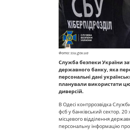
Фото: ssu.gov.ua
Служба безпеки України за
державного банку, яка пе
персональні дані українсь
планували використати цю 
диверсій.
В Одесі контррозвідка Служ
фсб у банківський сектор. 20
місцевого відділення державн
персональну інформацію про 