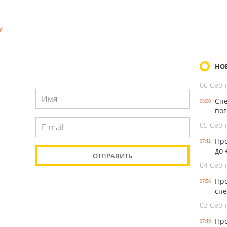
у
НО
06 Серп
Спе
08:00
пог
05 Серп
Про
07:42
до 
04 Серп
Про
07:56
спе
03 Серп
Про
07:49