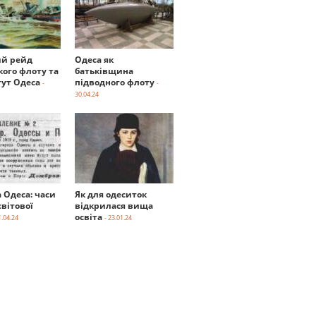
й рейд
Одеса як
кого флоту та
батьківщина
тут Одеса
підводного флоту
-
-
30.04.24
а Одеса: часи
Як для одеситок
вітової
відкрилася вища
освіта
1.04.24
- 23.01.24