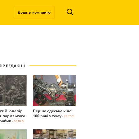
Додати компанію
ІР РЕДАКЦІЇ
ький ювелір
Перше одеське кіно:
я паризького
100 років тому
- 21.07.24
робив
- 10.10.24