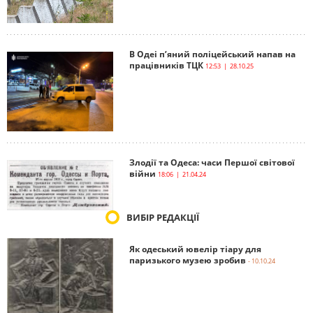
В Одеі п’яний поліцейський напав на
працівників ТЦК
12:53 | 28.10.25
Злодії та Одеса: часи Першої світової
війни
18:06 | 21.04.24
ВИБІР РЕДАКЦІЇ
Як одеський ювелір тіару для
паризького музею зробив
- 10.10.24