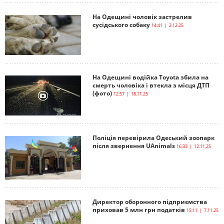
На Одещині чоловік застрелив
сусідського собаку
14:41 | 2.12.25
На Одещині водійка Toyota збила на
смерть чоловіка і втекла з місця ДТП
(фото)
12:57 | 18.11.25
Поліція перевірила Одеський зоопарк
після звернення UAnimals
16:33 | 12.11.25
Директор оборонного підприємства
приховав 5 млн грн податків
15:11 | 7.11.25