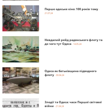
Перше одеське кіно: 100 років тому
-
21.07.24
Невдалий рейд радянського флоту та
до чого тут Одеса
- 14.05.24
Одеса як батьківщина підводного
флоту
- 30.04.24
Злодії та Одеса: часи Першої світової
війни
- 21.04.24