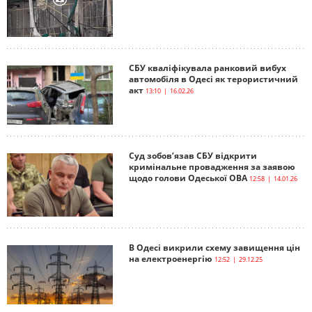
СБУ кваліфікувала ранковий вибух
автомобіля в Одесі як терористичний
акт
13:10 | 16.02.26
Суд зобов’язав СБУ відкрити
кримінальне провадження за заявою
щодо голови Одеської ОВА
12:58 | 14.01.26
В Одесі викрили схему завищення цін
на електроенергію
12:52 | 29.12.25