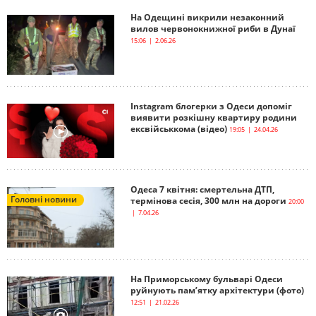
На Одещині викрили незаконний
вилов червонокнижної риби в Дунаї
15:06 | 2.06.26
Instagram блогерки з Одеси допоміг
виявити розкішну квартиру родини
ексвійськкома (відео)
19:05 | 24.04.26
Одеса 7 квітня: смертельна ДТП,
Головні новини
термінова сесія, 300 млн на дороги
20:00
| 7.04.26
На Приморському бульварі Одеси
руйнують пам’ятку архітектури (фото)
12:51 | 21.02.26