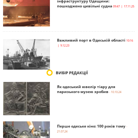
інфраструктуру Одещини:
пошкоджено цивільні судна
09:47 | 17.11.25
Важливий порт в Одеській області
10:16
| 9.12.23
ВИБІР РЕДАКЦІЇ
Як одеський ювелір тіару для
паризького музею зробив
- 10.10.24
Перше одеське кіно: 100 років тому
-
21.07.24