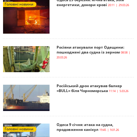
Головні новини
енергетики, донори крові
20:11 | 29.03.26
Росіяни атакували порт Одещини:
пошкоджені два судна із зерном
08:58 |
20.03.26
Російський дрон атакував балкер
«BULL» біля Чорноморська
11:14 | 5.03.26
Одеса 9 січня: атака на судна,
Головні новини
продовження канікул
19:45 | 9.01.26