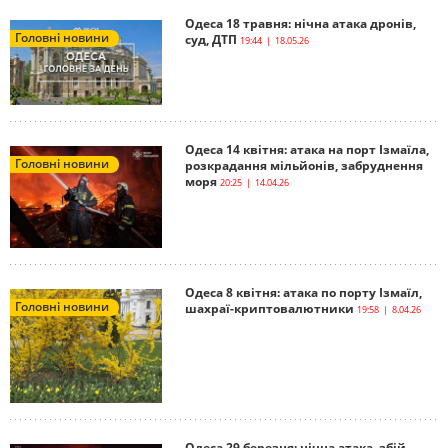
Одеса 18 травня: нічна атака дронів,
Головні новини
суд, ДТП
19:44 | 18.05.26
Одеса 14 квітня: атака на порт Ізмаїла,
Головні новини
розкрадання мільйонів, забруднення
моря
20:25 | 14.04.26
Одеса 8 квітня: атака по порту Ізмаїл,
Головні новини
шахраї-криптовалютники
19:58 | 8.04.26
Одеса 29 березня: нічна атака, збій