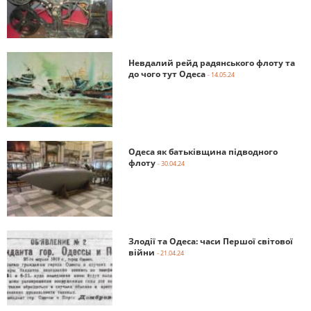
Невдалий рейд радянського флоту та
до чого тут Одеса
- 14.05.24
Одеса як батьківщина підводного
флоту
- 30.04.24
Злодії та Одеса: часи Першої світової
війни
- 21.04.24