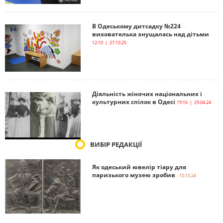
В Одеському дитсадку №224
вихователька знущалась над дітьми
12:10 | 27.10.25
Діяльність жіночих національних і
культурних спілок в Одесі
19:16 | 29.04.24
ВИБІР РЕДАКЦІЇ
Як одеський ювелір тіару для
паризького музею зробив
- 10.10.24