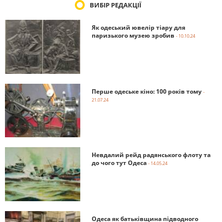
ВИБІР РЕДАКЦІЇ
Як одеський ювелір тіару для
паризького музею зробив
- 10.10.24
Перше одеське кіно: 100 років тому
-
21.07.24
Невдалий рейд радянського флоту та
до чого тут Одеса
- 14.05.24
Одеса як батьківщина підводного