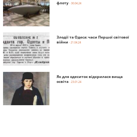
флоту
- 30.04.24
Злодії та Одеса: часи Першої світової
війни
- 21.04.24
Як для одеситок відкрилася вища
освіта
- 23.01.24