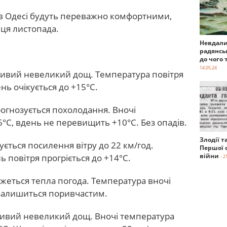
 в Одесі будуть переважно комфортними,
нця листопада.
Невдали
радянсь
до чого 
14.05.24
ливий невеликий дощ. Температура повітря
нь очікується до +15°С.
рогнозується похолодання. Вночі
°С, вдень не перевищить +10°С. Без опадів.
Злодії т
кується посилення вітру до 22 км/год.
Першої с
війни
ь повітря прогріється до +14°С.
- 2
ежеться тепла погода. Температура вночі
р залишиться поривчастим.
ливий невеликий дощ. Вночі температура