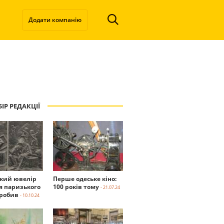
Додати компанію
ІР РЕДАКЦІЇ
ький ювелір
Перше одеське кіно:
я паризького
100 років тому
- 21.07.24
робив
- 10.10.24