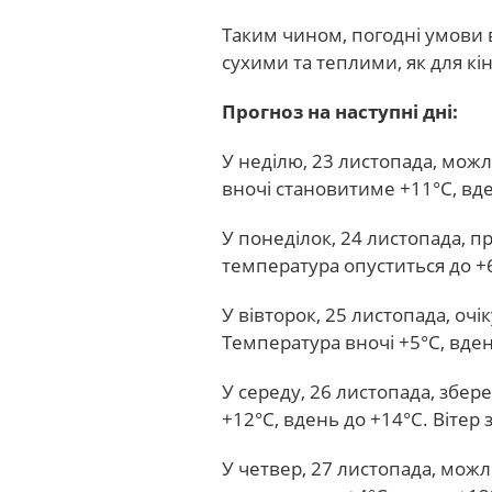
Таким чином, погодні умови
сухими та теплими, як для кі
Прогноз на наступні дні:
У неділю, 23 листопада, мож
вночі становитиме +11°С, вде
У понеділок, 24 листопада, п
температура опуститься до +6
У вівторок, 25 листопада, очі
Температура вночі +5°С, вден
У середу, 26 листопада, збер
+12°С, вдень до +14°С. Віте
У четвер, 27 листопада, мож