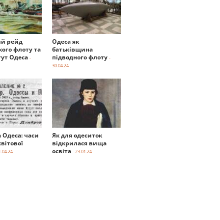
й рейд
Одеса як
кого флоту та
батьківщина
тут Одеса
підводного флоту
-
-
30.04.24
а Одеса: часи
Як для одеситок
вітової
відкрилася вища
освіта
1.04.24
- 23.01.24