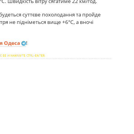
С. Швидкість вітру сягатиме 22 км/год.
дбудеться суттєве похолодання та пройде
ря не підніметься вище +6°С, а вночі
я Одеса
!
Е ЕЕ И НАЖМИТЕ CTRL+ENTER