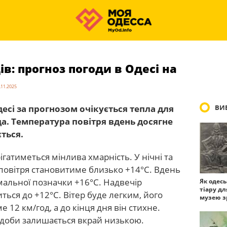
ів: прогноз погоди в Одесі на
.11.2025
десі за прогнозом очікується тепла для
ВИБ
ода. Температура повітря вдень досягне
ється.
ігатиметься мінлива хмарність. У нічні та
повітря становитиме близько +14°С. Вдень
мальної позначки +16°С. Надвечір
Як одес
тіару дл
ься до +12°С. Вітер буде легким, його
музею з
12 км/год, а до кінця дня він стихне.
 доби залишається вкрай низькою.