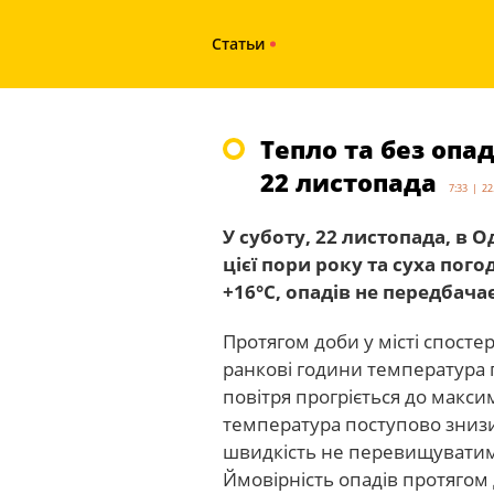
Статьи
Тепло та без опад
22 листопада
7:33 | 22
У суботу, 22 листопада, в О
цієї пори року та суха пог
+16°С, опадів не передбача
Протягом доби у місті спостер
ранкові години температура 
повітря прогріється до макси
температура поступово знизит
швидкість не перевищуватиме 
Ймовірність опадів протягом