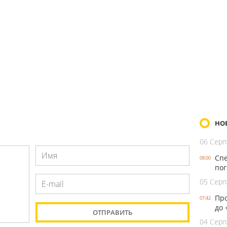
НО
06 Серп
Спе
08:00
пог
05 Серп
Про
07:42
до 
04 Серп