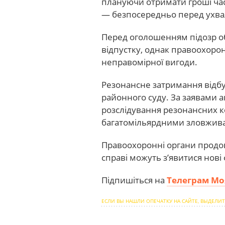
плануючи отримати гроші час
— безпосередньо перед ухва
Перед оголошенням підозр об
відпустку, однак правоохоро
неправомірної вигоди.
Резонансне затримання відбу
районного суду. За заявами а
розслідування резонансних к
багатомільярдними зловжив
Правоохоронні органи продов
справі можуть з’явитися нові 
Підпишіться на
Телеграм Мо
ЕСЛИ ВЫ НАШЛИ ОПЕЧАТКУ НА САЙТЕ, ВЫДЕЛИТ