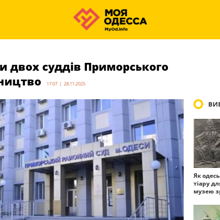
и двох суддів Приморського
рництво
17:07 | 28.11.2025
ВИБ
Як одес
тіару дл
музею з