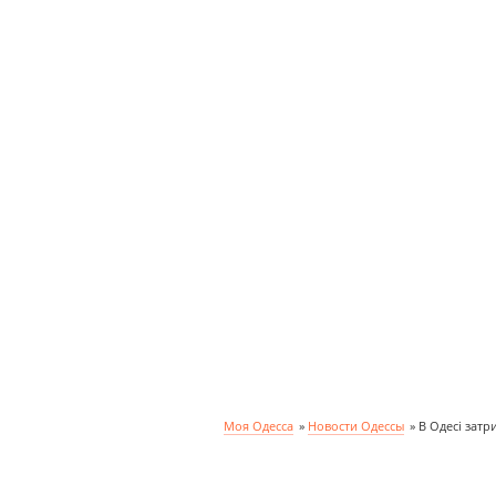
Моя Одесса
»
Новости Одессы
»
В Одесі зат