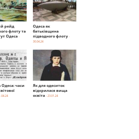
й рейд
Одеса як
кого флоту та
батьківщина
тут Одеса
підводного флоту
-
-
30.04.24
а Одеса: часи
Як для одеситок
вітової
відкрилася вища
освіта
1.04.24
- 23.01.24