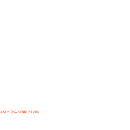
ький суд
,
судді
,
хабар