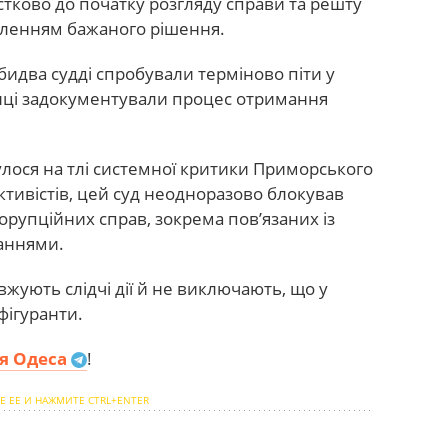
тково до початку розгляду справи та решту
ленням бажаного рішення.
идва судді спробували терміново піти у
нці задокументували процес отримання
лося на тлі системної критики Приморського
ктивістів, цей суд неодноразово блокував
орупційних справ, зокрема пов’язаних із
аннями.
жують слідчі дії й не виключають, що у
фігуранти.
я Одеса
!
Е ЕЕ И НАЖМИТЕ CTRL+ENTER