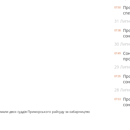
Про
07:50
спе
31 Лип
Про
07:38
сон
30 Лип
Сон
07:49
про
29 Лип
Про
07:35
сон
28 Лип
Про
07:53
сон
римали двох суддів Приморського райсуду за хабарництво