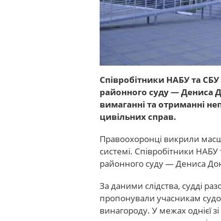
Співробітники НАБУ та СБУ
районного суду — Дениса Д
вимаганні та отриманні не
цивільних справ.
Правоохоронці викрили масшт
системі. Співробітники НАБУ
районного суду — Дениса До
За даними слідства, судді р
пропонували учасникам судо
винагороду. У межах однієї з