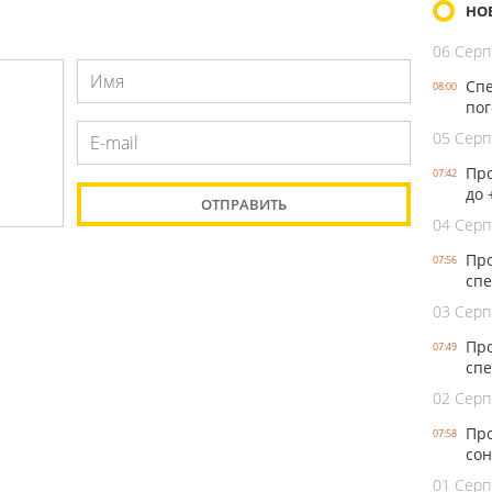
НО
06 Серп
Спе
08:00
пог
05 Серп
Про
07:42
до 
04 Серп
Про
07:56
спе
03 Серп
Про
07:49
спе
02 Серп
Про
07:58
сон
01 Серп