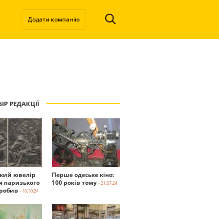
Додати компанію
ІР РЕДАКЦІЇ
ький ювелір
Перше одеське кіно:
я паризького
100 років тому
- 21.07.24
робив
- 10.10.24