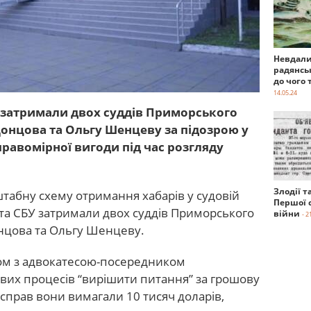
Невдали
радянсь
до чого 
14.05.24
 затримали двох суддів Приморського
онцова та Ольгу Шенцеву за підозрою у
правомірної вигоди під час розгляду
Злодії т
абну схему отримання хабарів у судовій
Першої с
 та СБУ затримали двох суддів Приморського
війни
- 2
нцова та Ольгу Шенцеву.
азом з адвокатесою-посередником
вих процесів “вирішити питання” за грошову
і справ вони вимагали 10 тисяч доларів,