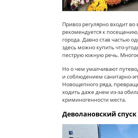
Привоз регулярно входит во
рекомендуется к посещению,
города. Давно став частью од
здесь можно купить что-угод
пеструю южную речь. Многое 
Но о чем умалчивают путево
и соблюдением санитарно-эп
Новощепного ряда, превращен
ходить даже днем из-за оби
криминогенности места.
Деволановский спуск