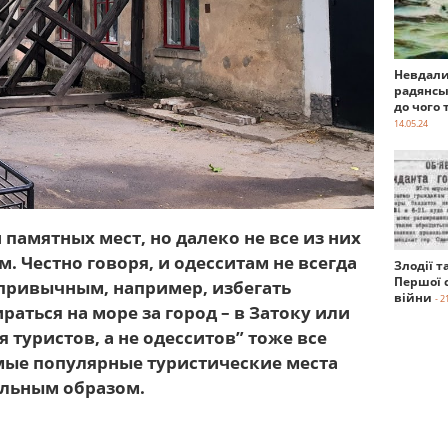
Невдали
радянсь
до чого 
14.05.24
 памятных мест, но далеко не все из них
. Честно говоря, и одесситам не всегда
Злодії т
Першої с
 привычным, например, избегать
війни
- 2
аться на море за город – в Затоку или
 туристов, а не одесситов” тоже все
амые популярные туристические места
ельным образом.