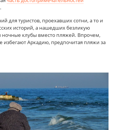
ная
часть достопримечательностей
.
ий для туристов, проехавших сотни, а то и
сских историй, а нашедших безликую
и ночные клубы вместо пляжей. Впрочем,
е избегают Аркадию, предпочитая пляжи за