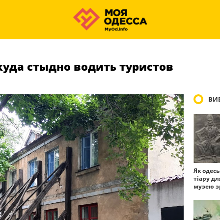
 куда стыдно водить туристов
ВИБ
Як одес
тіару дл
музею з