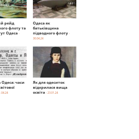
й рейд
Одеса як
кого флоту та
батьківщина
тут Одеса
підводного флоту
-
-
30.04.24
а Одеса: часи
Як для одеситок
вітової
відкрилася вища
освіта
1.04.24
- 23.01.24