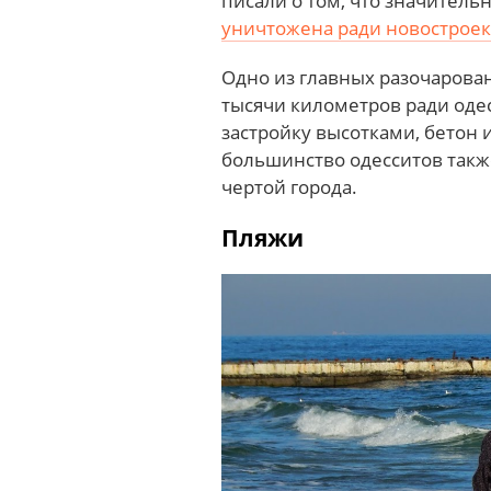
писали о том, что значитель
уничтожена ради новостроек
Одно из главных разочарован
тысячи километров ради оде
застройку высотками, бетон 
большинство одесситов такж
чертой города.
Пляжи