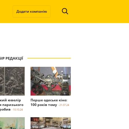
Додати компанію
ІР РЕДАКЦІЇ
ький ювелір
Перше одеське кіно:
я паризького
100 років тому
- 21.07.24
робив
- 10.10.24