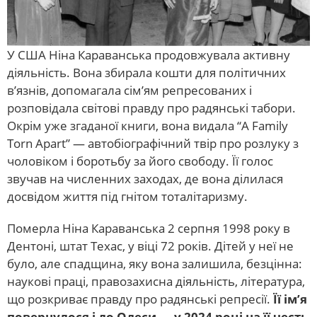
У США Ніна Караванська продовжувала активну
діяльність. Вона збирала кошти для політичних
в’язнів, допомагала сім’ям репресованих і
розповідала світові правду про радянські табори.
Окрім уже згаданої книги, вона видала “A Family
Torn Apart” — автобіографічний твір про розлуку з
чоловіком і боротьбу за його свободу. Її голос
звучав на численних заходах, де вона ділилася
досвідом життя під гнітом тоталітаризму.
Померла Ніна Караванська 2 серпня 1998 року в
Дентоні, штат Техас, у віці 72 років. Дітей у неї не
було, але спадщина, яку вона залишила, безцінна:
наукові праці, правозахисна діяльність, література,
що розкриває правду про радянські репресії.
Її ім’я
повернулося і до Одеси — у 2024 році на її честь