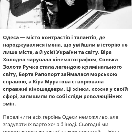
Одеса — місто контрастів і талантів, де
народжувалися імена, що увійшли в історію не
лише міста, а й усієї України та світу. Віра
Холодна чарувала кінематографом, Сонька
Золота Ручка стала легендою кримінального
світу, Берта Рапопорт займалася морською
справою, а Кіра Муратова створювала
справжні кіношедеври. Ці жінки, кожна у своїй
сфері, залишили по собі сліди революційних
змін.
Перелічити всіх героїнь Одеси неможливо, але
згадувати їх варто хоча б іноді. Сьогодні ми
повертаємося до однієї з таких постатей — Ніни