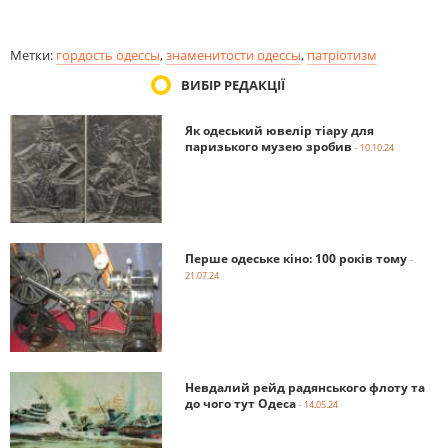
Метки:
гордость одессы
,
знаменитости одессы
,
патріотизм
ВИБІР РЕДАКЦІЇ
Як одеський ювелір тіару для
паризького музею зробив
- 10.10.24
Перше одеське кіно: 100 років тому
-
21.07.24
Невдалий рейд радянського флоту та
до чого тут Одеса
- 14.05.24