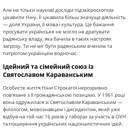
Але не тільки наукові досліди під мікроскопом
цікавили Ніну. Її цікавила більш значуща діяльність
— доля України, її мова і культура. Це бажання
просувати українське не могло не дратувати
радянську владу, яка бачила в таких настроях
загрозу. Ти не міг бути радянським вченим та
патріотом-українцем водночас.
Ідейний та сімейний союз із
Святославом Караванським
Особисте життя Ніни Строкатої нерозривно
пов’язане з її громадянською позицією. У 1961 році
вона одружилася зі Святославом Караванським —
філологом, мовознавцем і дисидентом, який уже
відбув на той час 16 років у таборах за участь в ОУН
та поширення українських націоналістичних ідей.