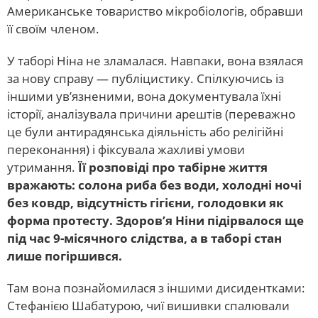
Американське товариство мікробіологів, обравши
її своїм членом.
У таборі Ніна не зламалася. Навпаки, вона взялася
за нову справу — публіцистику. Спілкуючись із
іншими ув’язненими, вона документувала їхні
історії, аналізувала причини арештів (переважно
це були антирадянська діяльність або релігійні
переконання) і фіксувала жахливі умови
утримання.
Її розповіді про табірне життя
вражають: солона риба без води, холодні ночі
без ковдр, відсутність гігієни, голодовки як
форма протесту. Здоров’я Ніни підірвалося ще
під час 9-місячного слідства, а в таборі стан
лише погіршився.
Там вона познайомилася з іншими дисидентками:
Стефанією Шабатурою, чиї вишивки спалювали