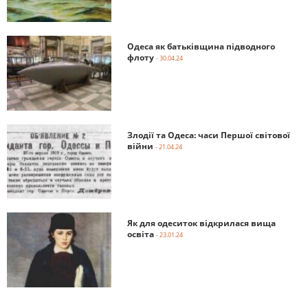
Одеса як батьківщина підводного
флоту
- 30.04.24
Злодії та Одеса: часи Першої світової
війни
- 21.04.24
Як для одеситок відкрилася вища
освіта
- 23.01.24