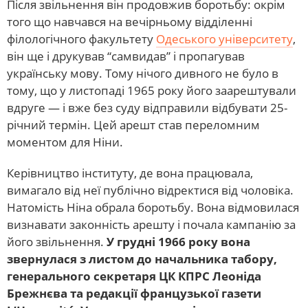
Після звільнення він продовжив боротьбу: окрім
того що навчався на вечірньому відділенні
філологічного факультету
Одеського університету
,
він ще і друкував “самвидав” і пропагував
українську мову. Тому нічого дивного не було в
тому, що у листопаді 1965 року його заарештували
вдруге — і вже без суду відправили відбувати 25-
річний термін. Цей арешт став переломним
моментом для Ніни.
Керівництво інституту, де вона працювала,
вимагало від неї публічно відректися від чоловіка.
Натомість Ніна обрала боротьбу. Вона відмовилася
визнавати законність арешту і почала кампанію за
його звільнення.
У грудні 1966 року вона
звернулася з листом до начальника табору,
генерального секретаря ЦК КПРС Леоніда
Брежнєва та редакції французької газети