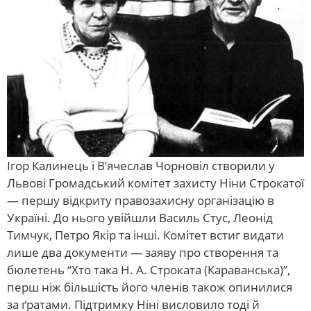
Ігор Калинець і В’ячеслав Чорновіл створили у
Львові Громадський комітет захисту Ніни Строкатої
— першу відкриту правозахисну організацію в
Україні. До нього увійшли Василь Стус, Леонід
Тимчук, Петро Якір та інші. Комітет встиг видати
лише два документи — заяву про створення та
бюлетень “Хто така Н. А. Строката (Караванська)”,
перш ніж більшість його членів також опинилися
за ґратами. Підтримку Ніні висловило тоді й