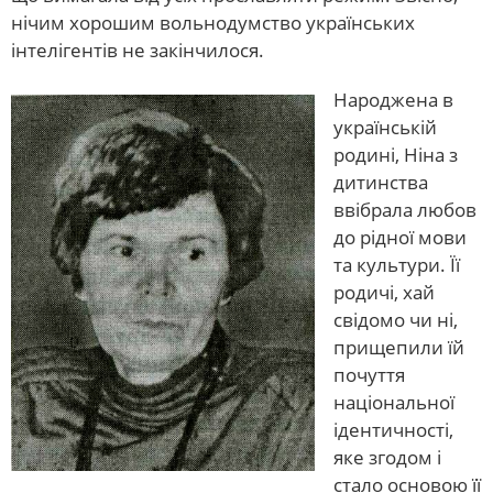
нічим хорошим вольнодумство українських
інтелігентів не закінчилося.
Народжена в
українській
родині, Ніна з
дитинства
ввібрала любов
до рідної мови
та культури. Її
родичі, хай
свідомо чи ні,
прищепили їй
почуття
національної
ідентичності,
яке згодом і
стало основою її