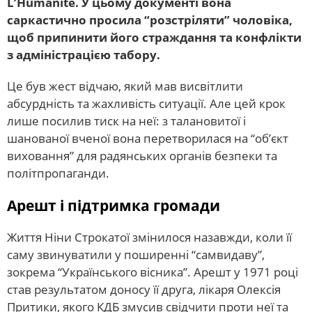
L’Humanité. У цьому документі вона
саркастично просила “розстріляти” чоловіка,
щоб припинити його страждання та конфлікти
з адміністрацією табору.
Це був жест відчаю, який мав висвітлити
абсурдність та жахливість ситуації. Але цей крок
лише посилив тиск на неї: з талановитої і
шанованої вченої вона перетворилася на “об’єкт
виховання” для радянських органів безпеки та
політпропаганди.
Арешт і підтримка громади
Життя Ніни Строкатої змінилося назавжди, коли її
саму звинуватили у поширенні “самвидаву”,
зокрема “Українського вісника”. Арешт у 1971 році
став результатом доносу її друга, лікаря Олексія
Притики, якого КДБ змусив свідчити проти неї та