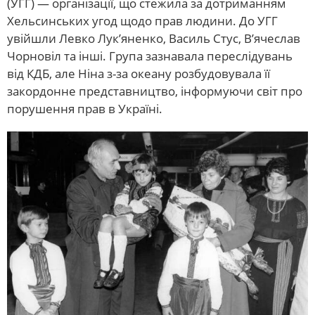
(УГГ) — організації, що стежила за дотриманням
Хельсинських угод щодо прав людини. До УГГ
увійшли Левко Лук’яненко, Василь Стус, В’ячеслав
Чорновіл та інші. Група зазнавала переслідувань
від КДБ, але Ніна з-за океану розбудовувала її
закордонне представництво, інформуючи світ про
порушення прав в Україні.