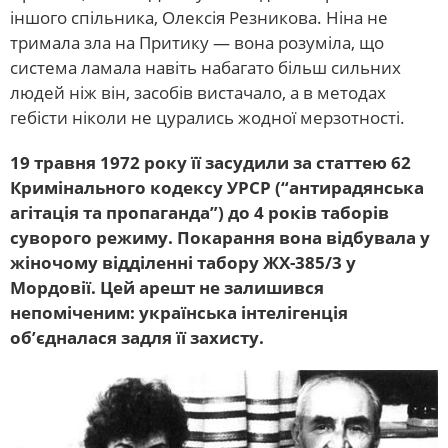
іншого спільника, Олексія Резникова. Ніна не
тримала зла на Притику — вона розуміла, що
система ламала навіть набагато більш сильних
людей ніж він, засобів вистачало, а в методах
гебісти ніколи не цурались жодної мерзотності.
19 травня 1972 року її засудили за статтею 62
Кримінального кодексу УРСР (“антирадянська
агітація та пропаганда”) до 4 років таборів
суворого режиму. Покарання вона відбувала у
жіночому відділенні табору ЖХ-385/3 у
Мордовії. Цей арешт не залишився
непоміченим: українська інтелігенція
об’єдналася задля її захисту.