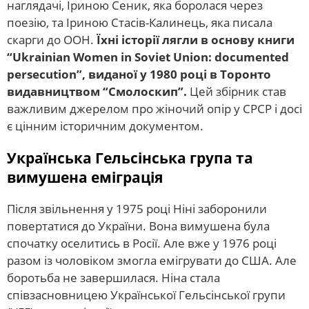
наглядачі, Іриною Сеник, яка боролася через
поезію, та Іриною Стасів-Калинець, яка писала
скарги до ООН.
Їхні історії лягли в основу книги
“Ukrainian Women in Soviet Union: documented
persecution”, виданої у 1980 році в Торонто
видавництвом “Смолоскип”.
Цей збірник став
важливим джерелом про жіночий опір у СРСР і досі
є цінним історичним документом.
Українська Гельсінська група та
вимушена еміграція
Після звільнення у 1975 році Ніні заборонили
повертатися до України. Вона вимушена була
спочатку оселитись в Росії. Але вже у 1976 році
разом із чоловіком змогла емігрувати до США. Але
боротьба не завершилася. Ніна стала
співзасновницею Української Гельсінської групи