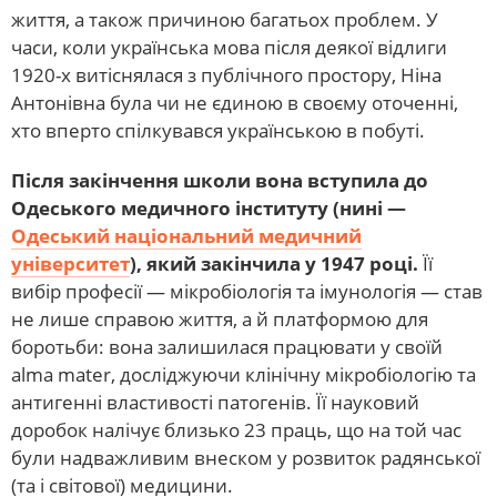
життя, а також причиною багатьох проблем. У
часи, коли українська мова після деякої відлиги
1920-х витіснялася з публічного простору, Ніна
Антонівна була чи не єдиною в своєму оточенні,
хто вперто спілкувався українською в побуті.
Після закінчення школи вона вступила до
Одеського медичного інституту (нині —
Одеський національний медичний
університет
), який закінчила у 1947 році.
Її
вибір професії — мікробіологія та імунологія — став
не лише справою життя, а й платформою для
боротьби: вона залишилася працювати у своїй
alma mater, досліджуючи клінічну мікробіологію та
антигенні властивості патогенів. Її науковий
доробок налічує близько 23 праць, що на той час
були надважливим внеском у розвиток радянської
(та і світової) медицини.