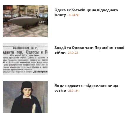
Одеса як батьківщина підводного
флоту
- 30.04.24
Злодії та Одеса: часи Першої світової
війни
- 21.04.24
Як для одеситок відкрилася вища
освіта
- 23.01.24