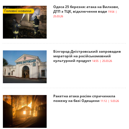
Одеса 25 березня: атака на Вилкове,
Головні новини
ДТП з ТЦК, відключення води
19:54 |
25.03.26
Білгород-Дністровський запровадив
мораторій на російськомовний
культурний продукт
14:55 | 25.03.26
Ракетна атака росіян спричинила
пожежу на базі Одещини
11:12 | 5.03.26