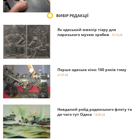
ВИБІР РЕДАКЦІЇ
Як одеський ювелір тіару для
паризького музею зробив
- 10.10.24
Перше одеське кіно: 100 років тому
-
21.07.24
Невдалий рейд радянського флоту та
до чого тут Одеса
- 14.05.24