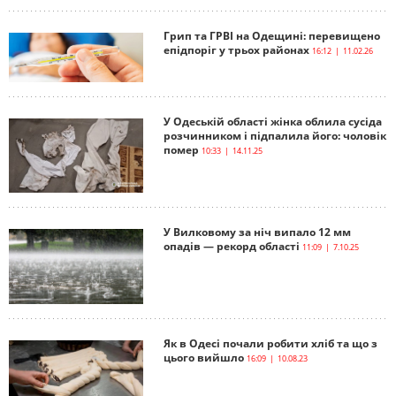
Грип та ГРВІ на Одещині: перевищено
епідпоріг у трьох районах
16:12 | 11.02.26
У Одеській області жінка облила сусіда
розчинником і підпалила його: чоловік
помер
10:33 | 14.11.25
У Вилковому за ніч випало 12 мм
опадів — рекорд області
11:09 | 7.10.25
Як в Одесі почали робити хліб та що з
цього вийшло
16:09 | 10.08.23