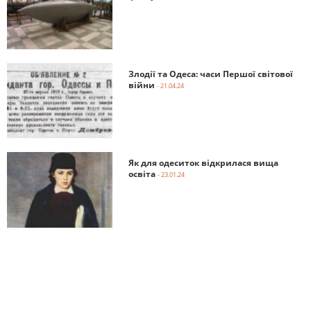
Злодії та Одеса: часи Першої світової
війни
- 21.04.24
Як для одеситок відкрилася вища
освіта
- 23.01.24