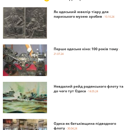
Як одеський ювелір тіару для
паризького музею зробив
- 10.10.24
Перше одеське кіно: 100 років тому
-
21.07.24
Невдалий рейд радянського флоту та
до чого тут Одеса
- 14.05.24
Одеса як батьківщина підводного
флоту
- 30.04.24