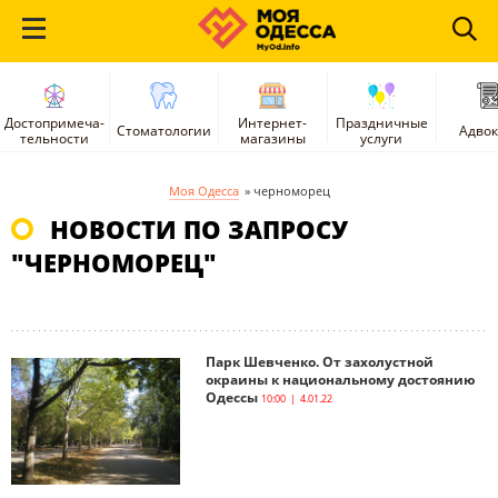
Достопримеча-
Интернет-
Праздничные
Стоматологии
Адво
тельности
магазины
услуги
Моя Одесса
»
черноморец
НОВОСТИ ПО ЗАПРОСУ
"ЧЕРНОМОРЕЦ"
Парк Шевченко. От захолустной
окраины к национальному достоянию
Одессы
10:00 | 4.01.22