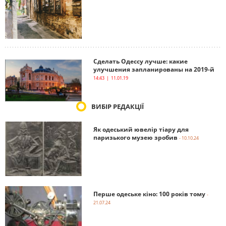
Сделать Одессу лучше: какие
улучшения запланированы на 2019-й
14:43 | 11.01.19
ВИБІР РЕДАКЦІЇ
Як одеський ювелір тіару для
паризького музею зробив
- 10.10.24
Перше одеське кіно: 100 років тому
-
21.07.24