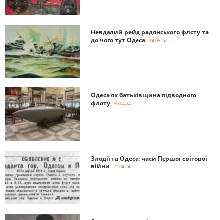
Невдалий рейд радянського флоту та
до чого тут Одеса
- 14.05.24
Одеса як батьківщина підводного
флоту
- 30.04.24
Злодії та Одеса: часи Першої світової
війни
- 21.04.24