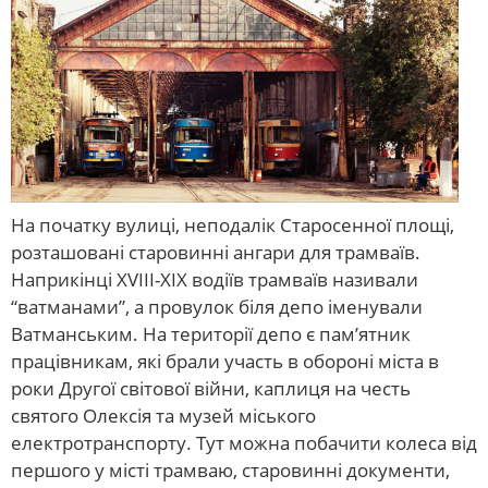
На початку вулиці, неподалік Старосенної площі,
розташовані старовинні ангари для трамваїв.
Наприкінці XVIII-XIX водіїв трамваїв називали
“ватманами”, а провулок біля депо іменували
Ватманським. На території депо є пам’ятник
працівникам, які брали участь в обороні міста в
роки Другої світової війни, каплиця на честь
святого Олексія та музей міського
електротранспорту. Тут можна побачити колеса від
першого у місті трамваю, старовинні документи,