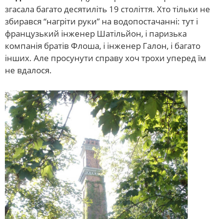
згасала багато десятиліть 19 століття. Хто тільки не
збирався “нагріти руки” на водопостачанні: тут і
французький інженер Шатільйон, і паризька
компанія братів Флоша, і інженер Галон, і багато
інших. Але просунути справу хоч трохи уперед їм
не вдалося.