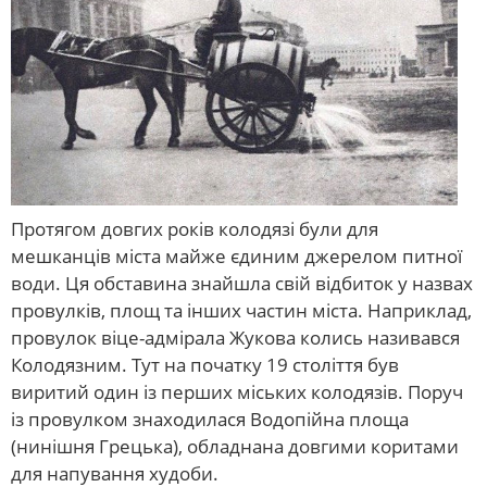
Протягом довгих років колодязі були для
мешканців міста майже єдиним джерелом питної
води. Ця обставина знайшла свій відбиток у назвах
провулків, площ та інших частин міста. Наприклад,
провулок віце-адмірала Жукова колись називався
Колодязним. Тут на початку 19 століття був
виритий один із перших міських колодязів. Поруч
із провулком знаходилася Водопійна площа
(нинішня Грецька), обладнана довгими коритами
для напування худоби.