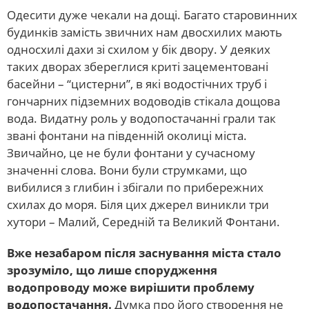
Одесити дуже чекали на дощі. Багато старовинних
будинків замість звичних нам двосхилих мають
односхилі дахи зі схилом у бік двору. У деяких
таких дворах збереглися криті зацементовані
басейни – “цистерни”, в які водостічних труб і
гончарних підземних водоводів стікала дощова
вода. Видатну роль у водопостачанні грали так
звані фонтани на південній околиці міста.
Звичайно, це не були фонтани у сучасному
значенні слова. Вони були струмками, що
вибилися з глибин і збігали по прибережних
схилах до моря. Біля цих джерел виникли три
хутори – Малий, Середній та Великий Фонтани.
Вже незабаром після заснування міста стало
зрозуміло, що лише спорудження
водопроводу може вирішити проблему
водопостачання.
Думка про його створення не