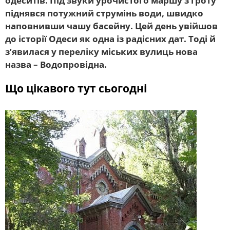
одеситів. Під звуки урочистого маршу з гроту
піднявся потужний струмінь води, швидко
наповнивши чашу басейну. Цей день увійшов
до історії Одеси як одна із радісних дат. Тоді й
з’явилася у переліку міських вулиць нова
назва – Водопровідна.
Що цікавого тут сьогодні