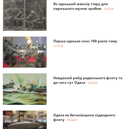
Як одеський ювелір тіару для
паризького музею зробив
- 10.10.24
Перше одеське кіно: 100 років тому
-
21.07.24
Невдалий рейд радянського флоту та
до чого тут Одеса
- 14.05.24
Одеса як батьківщина підводного
флоту
- 30.04.24