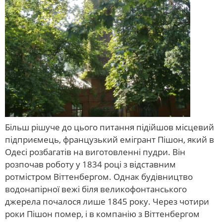
Більш рішуче до цього питання підійшов місцевий
підприємець, французький емігрант Пішон, який в
Одесі розбагатів на виготовленні пудри. Він
розпочав роботу у 1834 році з відставним
ротмістром Віттенбергом. Однак будівництво
водонапірної вежі біля великофонтанського
джерела почалося лише 1845 року. Через чотири
роки Пішон помер, і в компанію з Віттенбергом