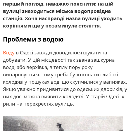
перший погляд, неважко пояснити: на цій
вулиці знаходиться міська водопровідна
станція. Хоча насправді назва вулиці уходить
коріннями ще у позаминуле століття.
Проблеми з водою
Воду
в Одесі завжди доводилося шукати та
добувати. У цій місцевості так звана зашкурна
вода, або верхівка, в теплу пору року
випаровується. Тому треба було копати глибокі
колодязі у пошуках вод, що скупчилися у вапняках.
Якщо уважно придивитися до одеських двориків, у
них досі можна виявити колодязі. У старій Одесі їх
рили на перехрестях вулиць.