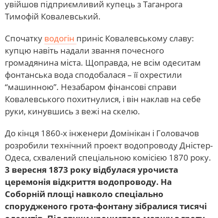
увійшов підприємливий купець з Таганрога
Тимофій Ковалевський.
Спочатку
водогін
приніс Ковалевському славу:
купцю навіть надали звання почесного
громадянина міста. Щоправда, не всім одеситам
фонтанська вода сподобалася – її охрестили
“машинною”. Незабаром фінансові справи
Ковалевського похитнулися, і він наклав на себе
руки, кинувшись з вежі на скелю.
До кінця 1860-х інженери Домінікан і Головачов
розробили технічний проект водопроводу Дністер-
Одеса, схвалений спеціальною комісією 1870 року.
3 вересня 1873 року відбулася урочиста
церемонія відкриття водопроводу. На
Соборній площі навколо спеціально
спорудженого грота-фонтану зібралися тисячі