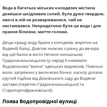
Вода в багатьох міських колодязях містила
домішки шкідливих солей, була дуже твердою,
овочі в ній не розварювалися, чай не
настаювався. Непридатною була ця вода і для
прання білизни, миття голови.
Дещо кращу воду брали з колодязів, виритих на
Водяній балці. Довгою низкою з ранку до вечора
від цієї балки в місто тяглися нинішньою
Градоначальницькою (у народі її називали
Водовозною) “валки” одеських водовозів. Повільні
воли, запряжені у величезні бочки, насилу долали
крутий підйом від Дюківського саду до Водяної
застави (перетин Градоначальницької та
Старопортофранківської).
Поява Водопровідної вулиці