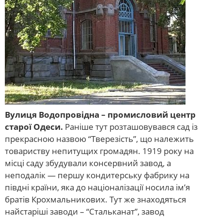
Вулиця Водопровідна – промисловий центр
старої Одеси.
Раніше тут розташовувався сад із
прекрасною назвою “Тверезість”, що належить
товариству непитущих громадян. 1919 року на
місці саду збудували консервний завод, а
неподалік — першу кондитерську фабрику на
півдні країни, яка до націоналізації носила ім’я
братів Крохмальникових. Тут же знаходяться
найстаріші заводи – “Стальканат”, завод