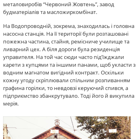
металовиробів “Червоний Жовтень”, завод
будматеріалів та масложиркомбінат.
На Водопроводній, зокрема, знаходилась і головна
насосна станція. На її території були розташовані
пожежна частина, стайня, ремісниче училище та
ливарний цех. А біля дороги була резиденція
управителя. На той час сюди часто під’їжджали
карети з купцями та іншими панами, щоб укласти з
водним магнатом вигідний контракт. Оскільки
кожну угоду скріплювали спільним розпиванням
графина горілки, то невдовзі керуючий спився, а
підприємство збанкрутувало. Тоді його й викупила
мерія.