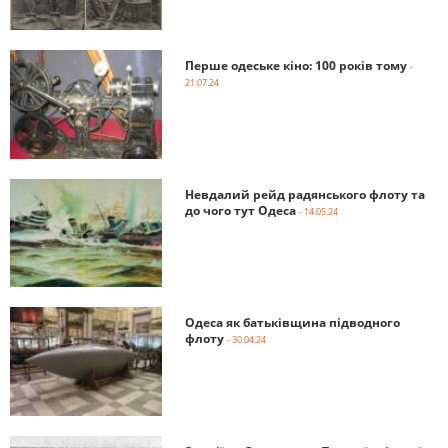
Перше одеське кіно: 100 років тому
-
21.07.24
Невдалий рейд радянського флоту та
до чого тут Одеса
- 14.05.24
Одеса як батьківщина підводного
флоту
- 30.04.24