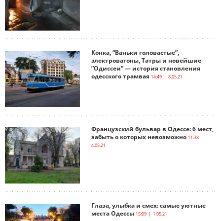
Конка, “Ваньки головастые”,
электровагоны, Татры и новейшие
”Одиссеи” — история становления
одесского трамвая
14:49 | 8.05.21
Французский бульвар в Одессе: 6 мест,
забыть о которых невозможно
11:38 |
4.05.21
Глаза, улыбка и смех: самые уютные
места Одессы
15:09 | 1.05.21