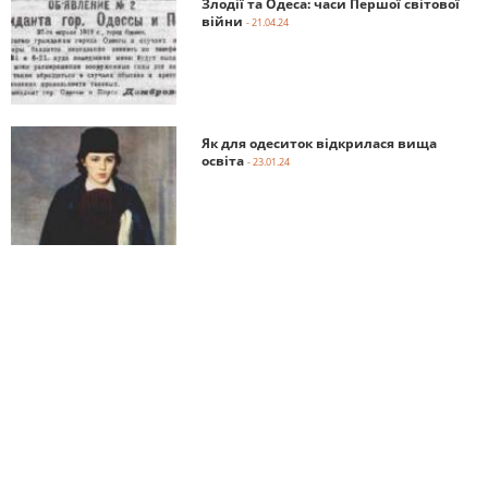
Злодії та Одеса: часи Першої світової
війни
- 21.04.24
Як для одеситок відкрилася вища
освіта
- 23.01.24