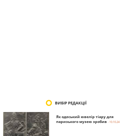
ВИБІР РЕДАКЦІЇ
Як одеський ювелір тіару для
паризького музею зробив
- 10.10.24