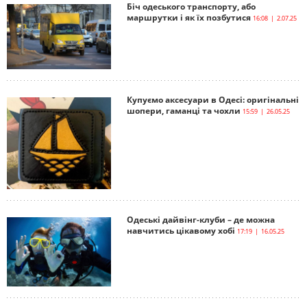
Біч одеського транспорту, або
маршрутки і як їх позбутися
16:08 | 2.07.25
Купуємо аксесуари в Одесі: оригінальні
шопери, гаманці та чохли
15:59 | 26.05.25
Одеські дайвінг-клуби – де можна
навчитись цікавому хобі
17:19 | 16.05.25