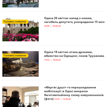
Одеса 20 квітня: напад з ножем,
Головні новини
загибель депутата, розкрадання 15 млн
20:06 | 20.04.26
Одеса 18 квітня: атака дронами,
Головні новини
вбивство на Одещині, позов Труханова
19:53 | 18.04.26
«Мертві душі» та перешкоджання
мобілізації: в Одесі викрили
багатомільйонну схему комунальників
(фото)
10:29 | 16.04.26