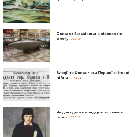
Одеса як батьківщина підводного
флоту
- 30.04.24
Злодії та Одеса: часи Першої світової
війни
- 21.04.24
Як для одеситок відкрилася вища
освіта
- 23.01.24