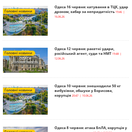
Одеса 16 червня: катування в ТЦК, удар
Головні новини
дроном, хабар за непридатність
19:46 |
16.06.26
Одеса 12 червня: ракетні удари,
Головні новини
російський агент, суди та НМТ
19:48 |
12.06.26
Одеса 10 червня: знешкодили 50 кг
Головні новини
вибухівки, обшуки у Борисова,
корупція
20:47 | 10.06.26
Одеса 8 червня: атака БпЛА, корупція у
Головні новини