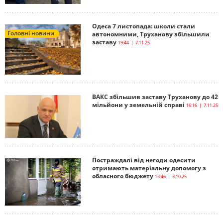
Одеса 7 листопада: школи стали
Головні новини
автономними, Труханову збільшили
заставу
19:44 | 7.11.25
ВАКС збільшив заставу Труханову до 42
мільйони у земельній справі
16:16 | 7.11.25
Постраждалі від негоди одесити
отримають матеріальну допомогу з
обласного бюджету
13:46 | 3.10.25