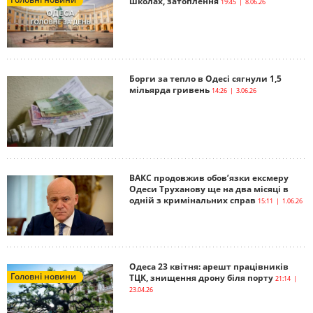
школах, затоплення
19:45 | 8.06.26
Борги за тепло в Одесі сягнули 1,5
мільярда гривень
14:26 | 3.06.26
ВАКС продовжив обов’язки ексмеру
Одеси Труханову ще на два місяці в
одній з кримінальних справ
15:11 | 1.06.26
Одеса 23 квітня: арешт працівників
Головні новини
ТЦК, знищення дрону біля порту
21:14 |
23.04.26