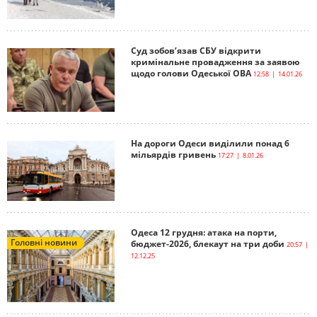
Суд зобов’язав СБУ відкрити
кримінальне провадження за заявою
щодо голови Одеської ОВА
12:58 | 14.01.26
На дороги Одеси виділили понад 6
мільярдів гривень
17:27 | 8.01.26
Одеса 12 грудня: атака на порти,
Головні новини
бюджет-2026, блекаут на три доби
20:57 |
12.12.25