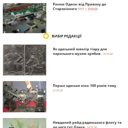
Ринки Одеси: від Привозу до
Старокінного
17:11 | 27.03.25
ВИБІР РЕДАКЦІЇ
Як одеський ювелір тіару для
паризького музею зробив
- 10.10.24
Перше одеське кіно: 100 років тому
-
21.07.24
Невдалий рейд радянського флоту та
до чого тут Одеса
- 14.05.24