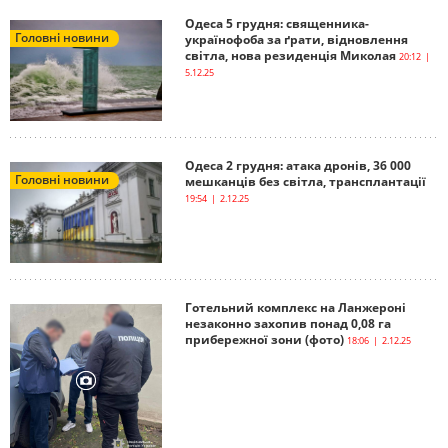
Одеса 5 грудня: священника-
Головні новини
українофоба за ґрати, відновлення
світла, нова резиденція Миколая
20:12 |
5.12.25
Одеса 2 грудня: атака дронів, 36 000
Головні новини
мешканців без світла, трансплантації
19:54 | 2.12.25
Готельний комплекс на Ланжероні
незаконно захопив понад 0,08 га
прибережної зони (фото)
18:06 | 2.12.25