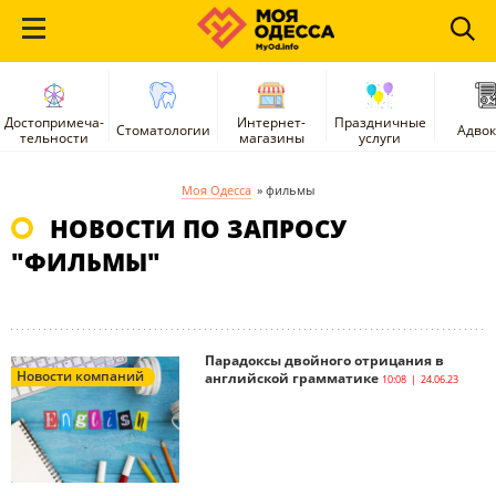
Достопримеча-
Интернет-
Праздничные
Стоматологии
Адво
тельности
магазины
услуги
Моя Одесса
»
фильмы
НОВОСТИ ПО ЗАПРОСУ
"ФИЛЬМЫ"
Парадоксы двойного отрицания в
Новости компаний
английской грамматике
10:08 | 24.06.23