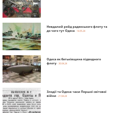
Невдалий рейд радянського флоту та
до чого тут Одеса
- 14.05.24
Одеса як батьківщина підводного
флоту
- 30.04.24
Злодії та Одеса: часи Першої світової
війни
- 21.04.24