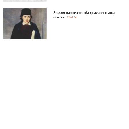
Як для одеситок відкрилася вища
освіта
- 23.01.24