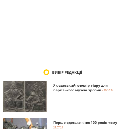
ВИБІР РЕДАКЦІЇ
Як одеський ювелір тіару для
паризького музею зробив
- 10.10.24
Перше одеське кіно: 100 років тому
-
21.07.24