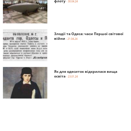
флоту
- 30.04.24
Злодії та Одеса: часи Першої світової
війни
- 21.04.24
Як для одеситок відкрилася вища
освіта
- 23.01.24