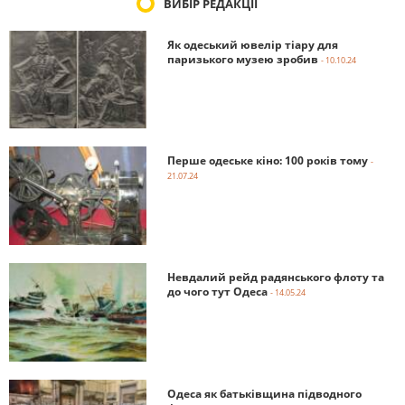
ВИБІР РЕДАКЦІЇ
Як одеський ювелір тіару для
паризького музею зробив
- 10.10.24
Перше одеське кіно: 100 років тому
-
21.07.24
Невдалий рейд радянського флоту та
до чого тут Одеса
- 14.05.24
Одеса як батьківщина підводного