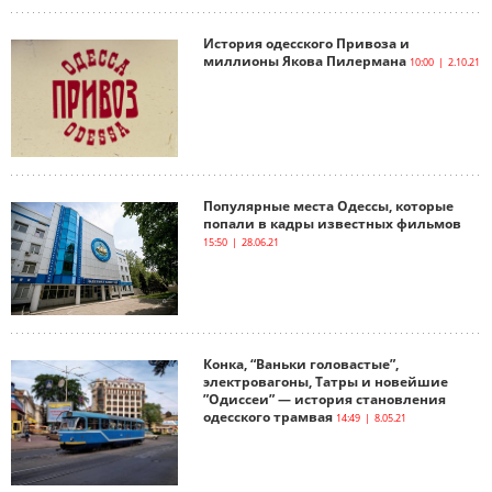
История одесского Привоза и
миллионы Якова Пилермана
10:00 | 2.10.21
Популярные места Одессы, которые
попали в кадры известных фильмов
15:50 | 28.06.21
Конка, “Ваньки головастые”,
электровагоны, Татры и новейшие
”Одиссеи” — история становления
одесского трамвая
14:49 | 8.05.21