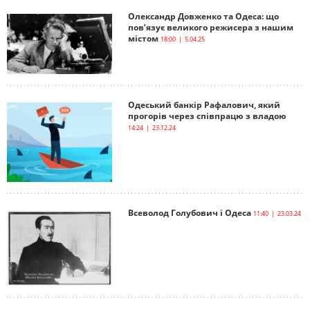
Олександр Довженко та Одеса: що
пов’язує великого режисера з нашим
містом
18:00 | 5.04.25
Одеський банкір Рафалович, який
прогорів через співпрацю з владою
14:24 | 23.12.24
Всеволод Голубович і Одеса
11:40 | 23.03.24