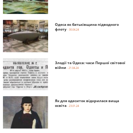
Одеса як батьківщина підводного
флоту
- 30.04.24
Злодії та Одеса: часи Першої світової
війни
- 21.04.24
Як для одеситок відкрилася вища
освіта
- 23.01.24