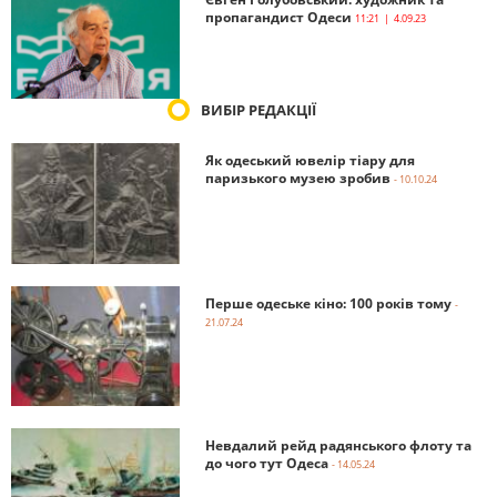
пропагандист Одеси
11:21 | 4.09.23
ВИБІР РЕДАКЦІЇ
Як одеський ювелір тіару для
паризького музею зробив
- 10.10.24
Перше одеське кіно: 100 років тому
-
21.07.24
Невдалий рейд радянського флоту та
до чого тут Одеса
- 14.05.24