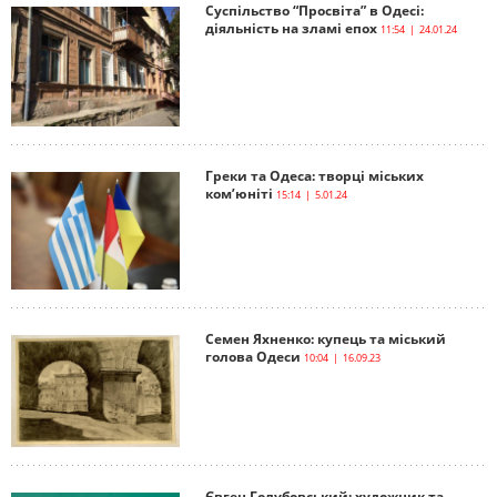
Суспільство “Просвіта” в Одесі:
діяльність на зламі епох
11:54 | 24.01.24
Греки та Одеса: творці міських
ком’юніті
15:14 | 5.01.24
Семен Яхненко: купець та міський
голова Одеси
10:04 | 16.09.23
Євген Голубовський: художник та