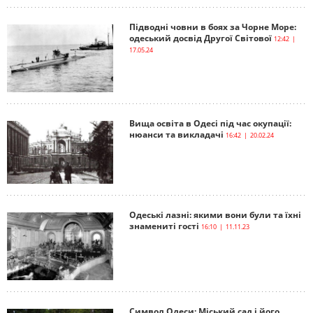
Підводні човни в боях за Чорне Море:
одеський досвід Другої Світової
12:42 |
17.05.24
Вища освіта в Одесі під час окупації:
нюанси та викладачі
16:42 | 20.02.24
Одеські лазні: якими вони були та їхні
знамениті гості
16:10 | 11.11.23
Символ Одеси: Міський сад і його