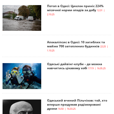
Потоп в Одесі: Циклон приніс 224%
місячної норми опадів за добу
12:31 |
2.10.25
Апокаліпсис в Одесі: 10 загиблих та
майже 700 затоплених будинків
22:25 |
1.10.25
Одеські дайвінг-клуби – де можна
навчитись цікавому хобі
17:19 | 16.05.25
Одеський вчений Пільчіков: той, хто
вперше придумав радіокеровані
дрони
16:50 | 16.03.25