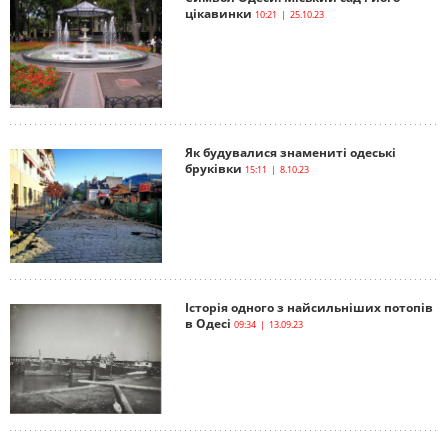
цікавинки
10:21 | 25.10.23
Як будувалися знамениті одеські
бруківки
15:11 | 8.10.23
Історія одного з найсильніших потопів
в Одесі
09:34 | 13.09.23