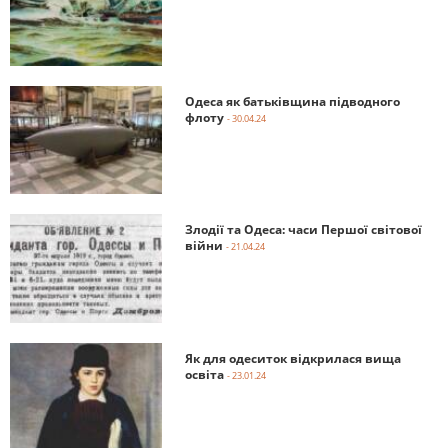
Одеса як батьківщина підводного
флоту
- 30.04.24
Злодії та Одеса: часи Першої світової
війни
- 21.04.24
Як для одеситок відкрилася вища
освіта
- 23.01.24