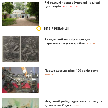
Які одеські парки збудовані на місці
цвинтарів
14:50 | 14.07.23
ВИБІР РЕДАКЦІЇ
Як одеський ювелір тіару для
паризького музею зробив
- 10.10.24
Перше одеське кіно: 100 років тому
-
21.07.24
Невдалий рейд радянського флоту та
до чого тут Одеса
- 14.05.24