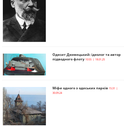
Одесит Джевецький: ідеолог та автор
підводного флоту
10:55 | 18.01.25
Міфи одного з одеських парків
15:31 |
30.09.24