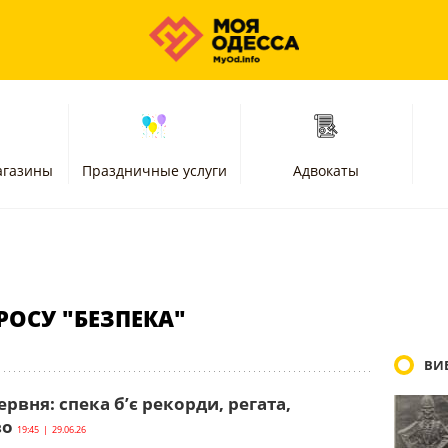
агазины
Праздничные услуги
Адвокаты
РОСУ "БЕЗПЕКА"
ВИБ
ервня: спека б’є рекорди, регата,
во
19:45 | 29.06.26