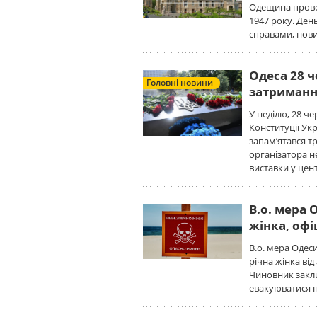
Одещина провел
1947 року. Ден
справами, нови
Одеса 28 ч
Головні новини
затриман
У неділю, 28 ч
Конституції Ук
запам’ятався т
організатора н
виставки у цент
В.о. мера 
жінка, оф
В.о. мера Одеси
річна жінка від
Чиновник закли
евакуюватися п