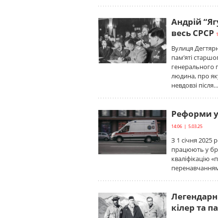
Андрій “Яг
весь СРСР
Вулиця Дегтярн
пам’яті старшо
генерального 
людина, про як
невдовзі після
Реформи у
14:06 | 5.03.25
З 1 січня 2025 
працюють у бр
кваліфікацію «
перенавчанням 
Легендарн
кілер та 