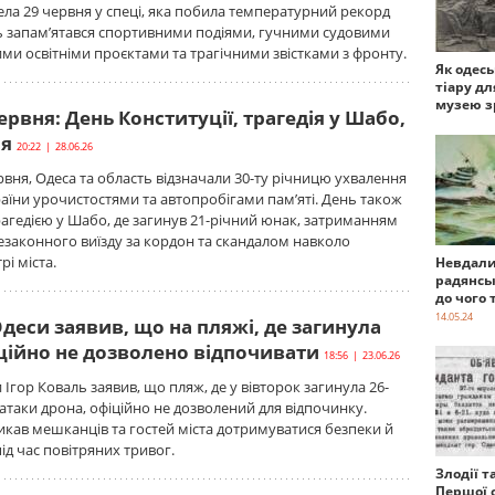
а 29 червня у спеці, яка побила температурний рекорд
ь запам’ятався спортивними подіями, гучними судовими
ми освітніми проєктами та трагічними звістками з фронту.
Як одес
тіару дл
музею з
ервня: День Конституції, трагедія у Шабо,
ня
20:22 | 28.06.26
ервня, Одеса та область відзначали 30-ту річницю ухвалення
раїни урочистостями та автопробігами пам’яті. День також
рагедією у Шабо, де загинув 21-річний юнак, затриманням
езаконного виїзду за кордон та скандалом навколо
рі міста.
Невдали
радянсь
до чого 
14.05.24
Одеси заявив, що на пляжі, де загинула
іційно не дозволено відпочивати
18:56 | 23.06.26
 Ігор Коваль заявив, що пляж, де у вівторок загинула 26-
 атаки дрона, офіційно не дозволений для відпочинку.
кав мешканців та гостей міста дотримуватися безпеки й
ід час повітряних тривог.
Злодії т
Першої с