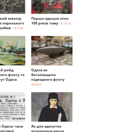
ький ювелір
Перше одеське кіно:
я паризького
100 років тому
- 21.07.24
робив
- 10.10.24
й рейд
Одеса як
кого флоту та
батьківщина
тут Одеса
підводного флоту
-
-
30.04.24
а Одеса: часи
Як для одеситок
вітової
відкрилася вища