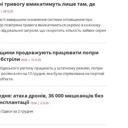
і тривогу вмикатимуть лише там, де
 | 24.12.25
ласті завершили оновлення системи оповіщення про
пер повітряна тривога вмикатиметься окремо в кожному
 від реальної загрози, що скоротить кількість зайвих сирен
ещини продовжують працювати попри
обстріли
09:56 | 15.12.25
 Одеського регіону працюють у штатному режимі, попри
росіян в ніч на 13 грудня, яка була спрямована на портові
об’єкти.
удня: атака дронів, 36 000 мешканців без
ансплантації
19:54 | 2.12.25
 Одеси за 2 грудня.