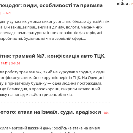
війни
пецодяг: види, особливості та правила
- 2
| 5.06.26
яг у сучасних умовах виконує значно більше функцій, ніж
. Він захищає працівника від пилу, вологи, механічних
репадів температури та інших зовнішніх факторів, які
иробництві, будівництві чи в сервісній сфері….
ітня: трамвай №7, конфіскація авто ТЦК,
19:47 | 3.04.26
ли роботу трамвая №7, який не курсував з грудня, а суди
онфісковувати майно корупціонерів із ТЦК. На Одещині
азу в приватному будинку — одна людина постраждала.
я до Великодня, а правоохоронці викрили незаконний
яку на понад мільйон гривень збитків.
ютого: атака на Ізмаїл, суди, крадіжки
19:54
ла черговий важкий день: російська атака на Ізмаїл,