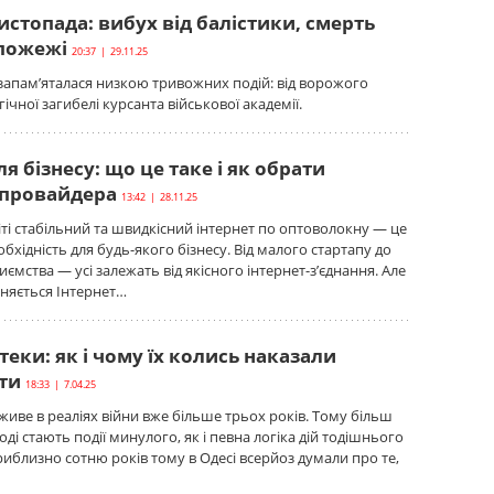
истопада: вибух від балістики, смерть
 пожежі
20:37 | 29.11.25
 запам’яталася низкою тривожних подій: від ворожого
гічної загибелі курсанта військової академії.
ля бізнесу: що це таке і як обрати
 провайдера
13:42 | 28.11.25
іті стабільний та швидкісний інтернет по оптоволокну — це
обхідність для будь-якого бізнесу. Від малого стартапу до
ємства — усі залежать від якісного інтернет-з’єднання. Але
зняється Інтернет…
теки: як і чому їх колись наказали
ти
18:33 | 7.04.25
живе в реаліях війни вже більше трьох років. Тому більш
ді стають події минулого, як і певна логіка дій тодішнього
риблизно сотню років тому в Одесі всерйоз думали про те,