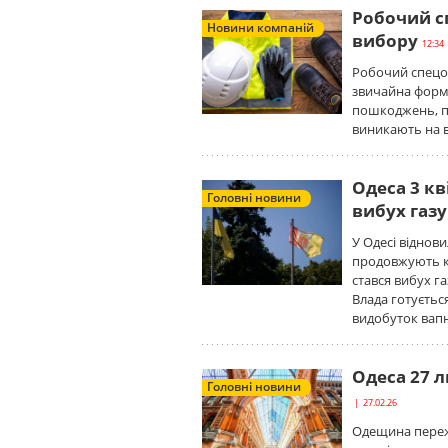
Робочий с
Новини компаній
вибору
12:34 
Робочий спецод
звичайна форма
пошкоджень, пе
виникають на в
Одеса 3 кв
Головні новини
вибух газу
У Одесі віднови
продовжують к
стався вибух г
Влада готуєтьс
видобуток вапн
Одеса 27 л
Головні новини
| 27.02.26
Одещина пережи