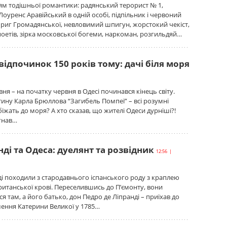
ням тодішньої романтики: радянський терорист № 1,
Лоуренс Аравійський в одній особі, підпільник і червоний
риг Громадянської, невловимий шпигун, жорстокий чекіст,
 поетів, зірка московської богеми, наркоман, розгильдяй…
ідпочинок 150 років тому: дачі біля моря
ня – на початку червня в Одесі починався кінець світу.
тину Карла Брюллова “Загибель Помпеї” – всі розумні
біжать до моря? А хто сказав, що жителі Одеси дурніші?!
гнав…
нді та Одеса: дуелянт та розвідник
12:56 |
і походили з стародавнього іспанського роду з краплею
итанської крові. Переселившись до П’ємонту, вони
я там, а його батько, дон Педро де Ліпранді – приїхав до
шення Катерини Великої у 1785…