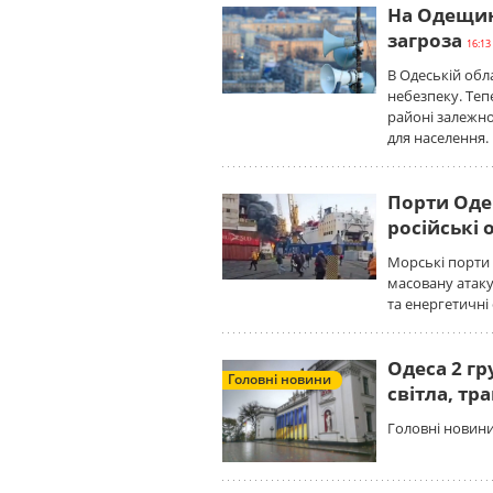
На Одещин
загроза
16:13
В Одеській об
небезпеку. Те
районі залежно
для населення.
Порти Од
російські 
Морські порти
масовану атаку 
та енергетичні 
Одеса 2 гр
Головні новини
світла, тр
Головні новини