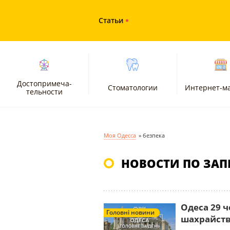
Статьи
Достопримеча-
Стоматологии
Интернет-м
тельности
Моя Одесса
»
безпека
НОВОСТИ ПО ЗАП
Одеса 29 ч
Головні новини
шахрайст