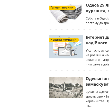
Одеса 29 л
Головні новини
курсанта,
Субота в Одесі
обстрілу до тра
Інтернет д
Новини компаній
надійного
У сучасному св
не розкіш, а не
великого підпри
чим саме відрі
Одеські ап
замаскува
Сучасна Одеса 
зрозумілими іно
керівництва. П
як…