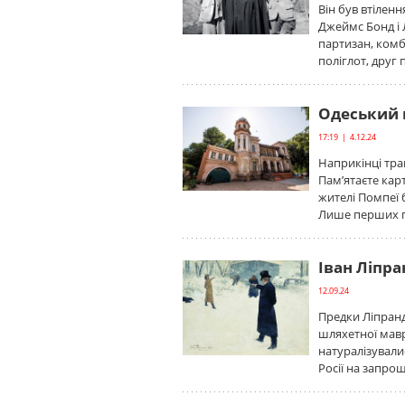
Він був втілен
Джеймс Бонд і 
партизан, комб
поліглот, друг
Одеський в
17:19 | 4.12.24
Наприкінці трав
Пам’ятаєте кар
жителі Помпеї 
Лише перших 
Іван Ліпра
12.09.24
Предки Ліпранд
шляхетної мавр
натуралізувалис
Росії на запро