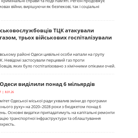
 кримінальні справи та події пам’яті. Регіон продовжує
овах війни, вирішуючи як безпекові, так і соціальні
ійськовослужбовців ТЦК атакували
азом, трьох військових госпіталізували
ївському районі Одеси цивільні особи напали на групу
. Невідомі застосували перцевий газ проти
овців, яких було госпіталізовано з хімічними опіками очей.
 Одеси виділили понад 6 мільярдів
7 | 8.01.26
ітет Одеської міської ради ухвалив зміни до програми
нього руху» на 2020–2028 роки з бюджетом понад 6
ень. Основні видатки припадатимуть на капітальні ремонти
зацію транспортної інфраструктури та облаштування
ехресть.