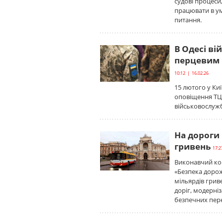
судові процеси,
працювати в ум
питання.
В Одесі в
перцевим г
10:12 | 16.02.26
15 лютого у Ки
оповіщення ТЦК
військовослужб
На дороги
гривень
17:2
Виконавчий ком
«Безпека дорож
мільярдів грив
доріг, модерні
безпечних пер